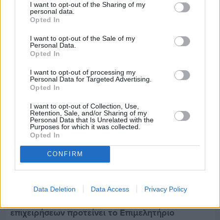
I want to opt-out of the Sharing of my
Εργασίες ασφαλτόστρωσης σε τρεις οδούς του
personal data.
Βαρβασίου
Opted In
I want to opt-out of the Sale of my
Personal Data.
Opted In
I want to opt-out of processing my
Personal Data for Targeted Advertising.
Opted In
I want to opt-out of Collection, Use,
Retention, Sale, and/or Sharing of my
Personal Data that Is Unrelated with the
Purposes for which it was collected.
Opted In
CONFIRM
Data Deletion
Data Access
Privacy Policy
Πριν 7 ημέρες
Διακοπές ρεύματος: Συνασπισμό των
επιχειρήσεων προτείνει το Επιμελητήριο