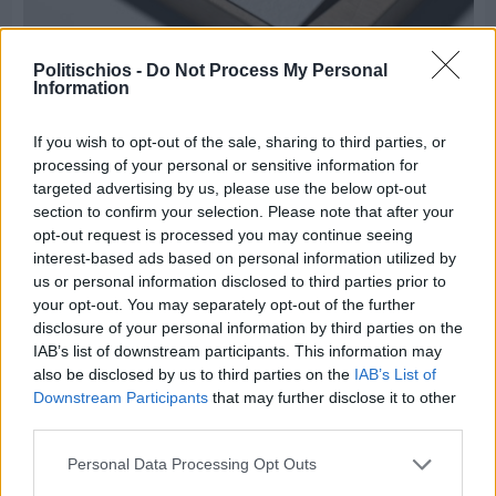
Πριν 7 ημέρες
Politischios -
Do Not Process My Personal
Τρίτος στη σφαιροβολία στη διεθνή συνάντηση
Information
Ελλάδας–Κύπρου Κ18 ο Δημήτρης Τέλλιος
If you wish to opt-out of the sale, sharing to third parties, or
processing of your personal or sensitive information for
targeted advertising by us, please use the below opt-out
section to confirm your selection. Please note that after your
opt-out request is processed you may continue seeing
interest-based ads based on personal information utilized by
us or personal information disclosed to third parties prior to
your opt-out. You may separately opt-out of the further
disclosure of your personal information by third parties on the
IAB’s list of downstream participants. This information may
also be disclosed by us to third parties on the
IAB’s List of
Downstream Participants
that may further disclose it to other
third parties.
Personal Data Processing Opt Outs
Πριν 7 ημέρες