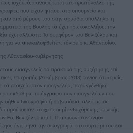
 πως ισχύει ό,τι αναφέρεται στο πρωτόκολλο της
ογραφίες που είχαν φτάσει στο υπουργείο και
ηκαν από μέρους του στην αρμόδια υπάλληλο, η
ραμματεία της Βουλής τα έχει πρωτοκολλήσει την
ι αξία έχει άλλωστε; Το συμφέρον του Βενιζέλου και
λή για να αποκαλυφθείτε», τόνισε ο κ. Αθανασίου.
σης Αθανασίου-κυβέρνησης
στους εισαγγελείς τα πρακτικά της συζήτησης επί
κής επιτροπής (Δεκέμβριος 2013) τόνισε ότι «εμείς
ε τα στοιχεία στον εισαγγελέα, παραγγέλθηκε
τερα εκδόθηκε το έγγραφο των εισαγγελέων που
την δήθεν δικογραφία ή ραβασάκια, αλλά με τις
ότι προέκυψαν στοιχεία περί ενδεχόμενης ποινικής
ν Ευ. Βενιζέλου και Γ. Παπακωνσταντίνου».
άτησε ένα μήνα την δικογραφία στο συρτάρι του και