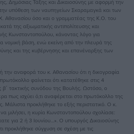
σης, Δημόσιας Τάξης και Δικαιοσύνης με αφορμή την
α την υπόθεση των ναυπηγείων Σκαραμαγκά και των
Χ. Αθανασίου όσο και ο γραμματέας της Κ.Ο. του
ατά της αξιωματικής αντιπολίτευσης και
ωής Κωνσταντοπούλου, κάνοντας λόγο για
α νομική βάση, ενώ εκείνη από την πλευρά της
σύνης και της κυβέρνησης και επανέναρξης των
ή την αναφορά του κ. Αθανασίου ότι η δικογραφία
 πρωτόκολλο φαίνεται ότι κατατέθηκε στις 4
ς β΄ τακτικής συνόδου της Βουλής. Ωστόσο, ο
ερα πως ισχύει ό,τι αναφέρεται στο πρωτόκολλο της
. Μάλιστα προκλήθηκε το εξής περιστατικό. Ο κ.
 να μιλήσει, η κυρία Κωνσταντοπούλου σχολίασε:
ατε για 2 ή 3 Ιουνίου…». Ο υπουργός Δικαιοσύνης
τι προκλήθηκε σύγχυση σε σχέση με τις