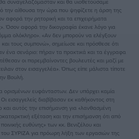
 θα συναγελαζόμασταν και θα υιοθετούσαμε
ό την αίθουσα την ώρα που ψηφίζετε η άρση της
ον αφορά την ρητορική και τα επιχειρήματα
». Όσον αφορά την δικογραφία έκανε λόγο για
όμμα ολόκληρο». «Αν δεν μπορούν να ελέγξουν
 και τους συμπονώ», σημείωσε και πρόσθεσε ότι
αν ένα σενάριο: πήραν τα πρακτικά και τα έγγραφα
ατέθεσαν οι παρεμβαίνοντες βουλευτές και μαζί με
ειλαν στον εισαγγελέα». Όπως είπε μάλιστα τίποτε
ην Βουλή.
ία ορισμένων ευφάνταστων. Δεν υπάρχει καμία
 Οι εισαγγελείς διαβίβασαν εκ καθήκοντος στη
ο και αυτός την επισήμανση για «λανθασμένη
καταρκτική εξέταση και την επισήμανση ότι από
ποινικής ευθύνης» των κκ. Βενιζέλου και
 του ΣΥΡΙΖΑ για πρόωρη λήξη των εργασιών της