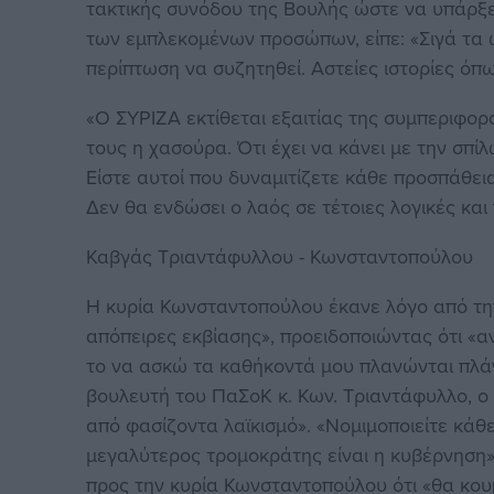
τακτικής συνόδου της Βουλής ώστε να υπάρξ
των εμπλεκομένων προσώπων, είπε: «Σιγά τα
περίπτωση να συζητηθεί. Αστείες ιστορίες όπω
«Ο ΣΥΡΙΖΑ εκτίθεται εξαιτίας της συμπεριφο
τους η χασούρα. Ότι έχει να κάνει με την σπ
Είστε αυτοί που δυναμιτίζετε κάθε προσπάθει
Δεν θα ενδώσει ο λαός σε τέτοιες λογικές και
Καβγάς Τριαντάφυλλου - Κωνσταντοπούλου
Η κυρία Κωνσταντοπούλου έκανε λόγο από την
απόπειρες εκβίασης», προειδοποιώντας ότι «α
το να ασκώ τα καθήκοντά μου πλανώνται πλάν
βουλευτή του ΠαΣοΚ κ. Κων. Τριαντάφυλλο, ο 
από φασίζοντα λαϊκισμό». «Νομιμοποιείτε κάθε
μεγαλύτερος τρομοκράτης είναι η κυβέρνηση»,
προς την κυρία Κωνσταντοπούλου ότι «θα κου