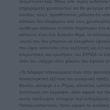
σταμάτησαν εκεί. Όπως είπε «εμείς ουδέποτε
επιχειρήματα χρυσαυγιτών και θα φεύγαμε απ
ασυλίας τους», προσθέτοντας μάλιστα ότι «όσ
κάποιων δεν διαφέρουν από τους χρυσαυγίτες
«μύθευμα κάποιων οι οποίοι παρέσυραν ένα κ
κάποιους είναι ένα δύσκολο θέμα, το κατανοώ
«αυτοί που δεν μπορούν να ελεγχθούν έφτιαξ
που είχαν κατατεθεί στην συζήτηση και ό,τι κ
επερωτήσεις και ερωτήσεις του ΣΥΡΙΖΑ τα έστ
άλλο δεν υπάρχει στον φάκελο που έφτασε στ
«Τα διάφορα υπονοούμενα είναι στην φαντασ
προκαταρκτική εξέταση και ανακριτική πράξη.
Βουλή», ανέφερε ο κ. Ρήγας, κάνοντας ωστόσ
διατύπωση στο έγγραφο», όσον αφορά την προ
αυτήν προέκυψαν «στοιχεία περί ενδεχόμενης 
Παπακωνσταντίνου. Όσον αφορά τις αιτιάσεις