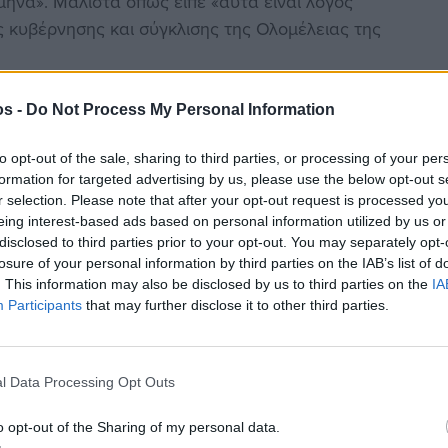
μήνα». Μάλιστα όπως είπε «αυτά είναι λόγος
ς κυβέρνησης και σύγκλισης της Ολομέλειας της
os -
Do Not Process My Personal Information
 του ΣΥΡΙΖΑ και εξήγησε ότι «ο υπουργός την
to opt-out of the sale, sharing to third parties, or processing of your per
ίο Δικαιοσύνης) μπορεί να μην την δει αμέσως,
formation for targeted advertising by us, please use the below opt-out s
Ήρθαν πολλές δικογραφίες την ίδια ημέρα», είπε,
r selection. Please note that after your opt-out request is processed y
eing interest-based ads based on personal information utilized by us or
και ότι στις 9 Μαίου έκλεισε η Βουλή για τις
disclosed to third parties prior to your opt-out. You may separately opt-
ώ 30 Μαίου προωθήθηκε από τον ίδιο αρμοδίως στις
losure of your personal information by third parties on the IAB’s list of
ρόμο της προς την Βουλή. «Αν ήξερα το περιεχόμενο
. This information may also be disclosed by us to third parties on the
IA
υλή θα την είχα στείλει για να δεχθεί ο ΣΥΡΙΖΑ άλλο
Participants
that may further disclose it to other third parties.
ίου, καταλογίζοντας στην αξιωματική αντιπολίτευση
έλεγχος αλλά ο πρόεδρος του ΠαΣοΚ, ο οποίος,
l Data Processing Opt Outs
ε πάρει (νόμος του 2010) στο θέμα των ναυπηγείων.
o opt-out of the Sharing of my personal data.
ε όταν απέρριψε την πρόταση του ΣΥΡΙΖΑ για