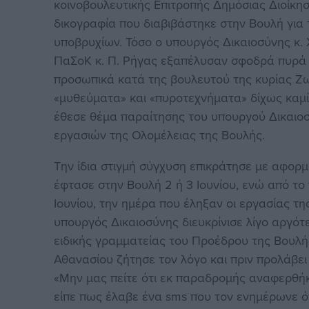
κοινοβουλευτικής Επιτροπής Δημόσιας Διοίκη
δικογραφία που διαβιβάστηκε στην Βουλή γι
υποβρυχίων. Τόσο ο υπουργός Δικαιοσύνης κ. 
ΠαΣοΚ κ. Π. Ρήγας εξαπέλυσαν σφοδρά πυρά κ
προσωπικά κατά της βουλευτού της κυρίας Ζ
«μυθεύματα» και «πυροτεχνήματα» δίχως καμί
έθεσε θέμα παραίτησης του υπουργού Δικαιο
εργασιών της Ολομέλειας της Βουλής.
Την ίδια στιγμή σύγχυση επικράτησε με αφορμ
έφτασε στην Βουλή 2 ή 3 Ιουνίου, ενώ από το
Ιουνίου, την ημέρα που έληξαν οι εργασίας τη
υπουργός Δικαιοσύνης διευκρίνισε λίγο αργότ
ειδικής γραμματείας του Προέδρου της Βουλής
Αθανασίου ζήτησε τον λόγο και πριν προλάβει
«Μην μας πείτε ότι εκ παραδρομής αναφερθήκ
είπε πως έλαβε ένα sms που τον ενημέρωνε ό