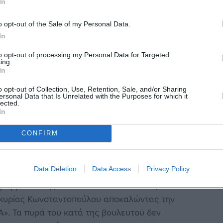
In
ία Κωνσταντοπούλου ότι παρά ταύτα έστειλε τα
. Όπως είπε άλλωστε «καμία ενέργεια δεν μπορεί αν
o opt-out of the Sale of my Personal Data.
ν φαίνεται ότι είναι εμπλεκόμενος». Ενώ
In
αστικό περί προκαταρκτικής εξέτασης που
to opt-out of processing my Personal Data for Targeted
 καθώς δεν μπορεί, όπως είπε, να γίνει
ing.
In
ου δεν έγινε, είναι λάθος». Μάλιστα εστίασε στην
υποβάλλεται «χωρίς αξιολόγηση», κάτι που όπως
o opt-out of Collection, Use, Retention, Sale, and/or Sharing
ersonal Data that Is Unrelated with the Purposes for which it
κόπιμα παραλείπει ο ΣΥΡΙΖΑ το ΄΄χωρίς
lected.
In
το ΄΄προκαταρκτική εξέταση΄΄. Δεν υπάρχει καμία
ηκε καμία προκαταρκτική εξέταση», δήλωσε ο
CONFIRM
ς του ΣΥΡΙΖΑ»
Data Deletion
Data Access
Privacy Policy
γραμματέα της Κ.Ο. του ΠαΣοΚ ο οποίος δεν
ς κυρίας Κωνσταντοπούλου αποκαλώντας την
Α». Τα πυρά του κατά της βουλευτού δεν