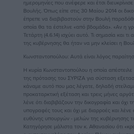
ημερομηνίες που ανέφερε και έτσι διευκρίνισε
Βουλής. Όπως είπε στις 30 Μαίου 2014 οι δικ
έπρεπε να διαβιβαστούν στην Βουλή παραδόθ
οποία θα τα έστελνε «από βδομάδα». «Αν η γ
Τετάρτη (4.6.14) ισχύει αυτό. Τι σημασία και τ
της κυβέρνησης θα ήταν να μην κλείσει η Βου
Κωνσταντοπούλου: Αυτά είναι λόγος παραίτη
Η κυρία Κωνσταντοπούλου η οποία απέστειλε 
της πρότασης του ΣΥΡΙΖΑ για σύσταση εξεταστι
κάναμε αυτό που μας λέγατε, δηλαδή στείλαμ
προκαταρκτική εξέταση και τρεις μήνες αργό
λένε ότι διαβιβάζουν την δικογραφία και όχι 
υπογραφές τους και όχι με διαρροές και λένε 
ευθύνης υπουργών - μελών της κυβέρνησης τω
Κατηγόρησε μάλιστα τον κ. Αθανασίου ότι «κρ