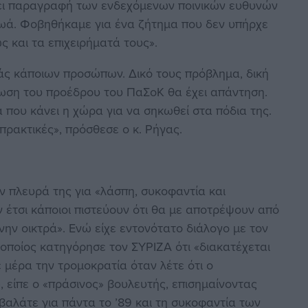
ει παραγραφή των ενδεχόμενων ποινικών ευθυνών
 ωά. Φοβηθήκαμε για ένα ζήτημα που δεν υπήρχε
ς και τα επιχειρήματά τους».
ράς κάποιων προσώπων. Δικό τους πρόβλημα, δική
ίλωση του προέδρου του ΠαΣοΚ θα έχει απάντηση.
α που κάνει η χώρα για να σηκωθεί στα πόδια της.
 πρακτικές», πρόσθεσε ο κ. Ρήγας.
 πλευρά της για «λάσπη, συκοφαντία και
ν έτσι κάποιοι πιστεύουν ότι θα με αποτρέψουν από
ην οικτρά». Ενώ είχε εντονότατο διάλογο με τον
οποίος κατηγόρησε τον ΣΥΡΙΖΑ ότι «διακατέχεται
 μέρα την τρομοκρατία όταν λέτε ότι ο
 είπε ο «πράσινος» βουλευτής, επισημαίνοντας
βαλάτε για πάντα το ’89 και τη συκοφαντία των