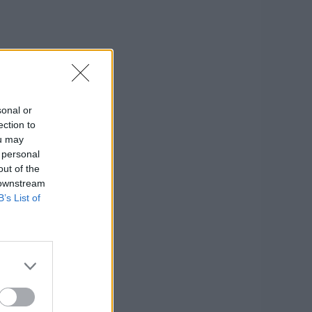
sonal or
ection to
ou may
 personal
out of the
 downstream
B’s List of