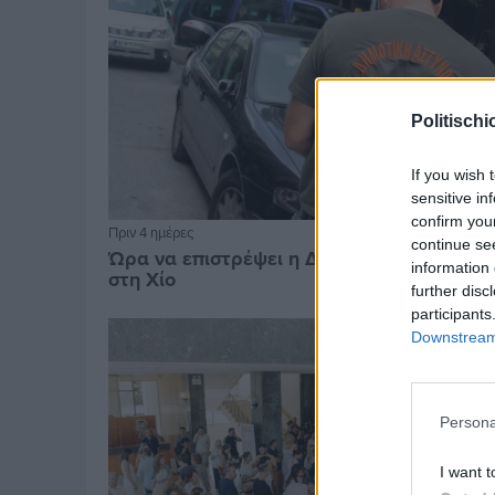
Politischi
If you wish 
sensitive in
confirm you
Πριν 4 ημέρες
continue se
Ώρα να επιστρέψει η Δημοτική Αστυνομία
information 
στη Χίο
further disc
participants
Downstream 
Persona
I want t