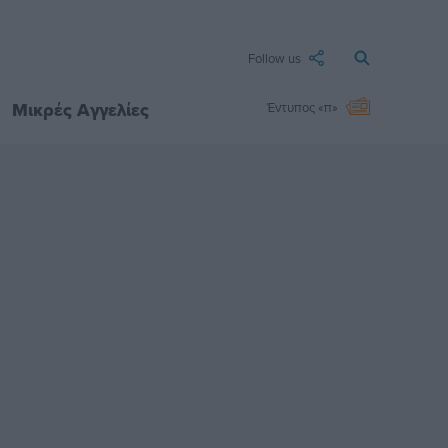
Follow us
Μικρές Αγγελίες
Έντυπος «π»