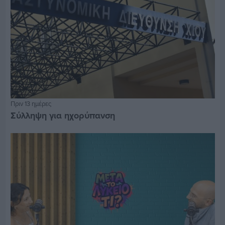
Πριν 13 ημέρες
Σύλληψη για ηχορύπανση