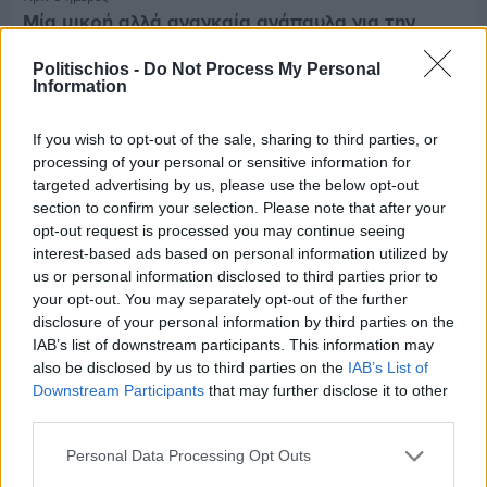
Μία μικρή αλλά αναγκαία ανάπαυλα για την
ομάδα του «Πολίτη»
Politischios -
Do Not Process My Personal
Information
If you wish to opt-out of the sale, sharing to third parties, or
processing of your personal or sensitive information for
targeted advertising by us, please use the below opt-out
section to confirm your selection. Please note that after your
opt-out request is processed you may continue seeing
interest-based ads based on personal information utilized by
us or personal information disclosed to third parties prior to
your opt-out. You may separately opt-out of the further
disclosure of your personal information by third parties on the
IAB’s list of downstream participants. This information may
also be disclosed by us to third parties on the
IAB’s List of
Downstream Participants
that may further disclose it to other
third parties.
Πριν 8 ημέρες
Τρίτος στη σφαιροβολία στη διεθνή συνάντηση
Personal Data Processing Opt Outs
Ελλάδας–Κύπρου Κ18 ο Δημήτρης Τέλλιος