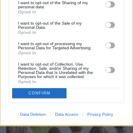
I want to opt-out of the Sharing of my
personal data.
Opted In
I want to opt-out of the Sale of my
Personal Data.
Opted In
I want to opt-out of processing my
Personal Data for Targeted Advertising.
Opted In
I want to opt-out of Collection, Use,
Retention, Sale, and/or Sharing of my
Personal Data that Is Unrelated with the
Purposes for which it was collected.
Opted In
Πριν 6 ημέρες
5ημερη εκδρομή σε Προύσα - Κωνσταντινούπολη
CONFIRM
με το Sunrise Tours
Data Deletion
Data Access
Privacy Policy