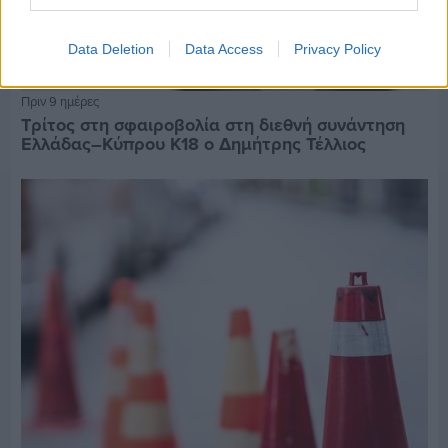
Data Deletion
Data Access
Privacy Policy
Πριν 9 ημέρες
Τρίτος στη σφαιροβολία στη διεθνή συνάντηση
Ελλάδας–Κύπρου Κ18 ο Δημήτρης Τέλλιος