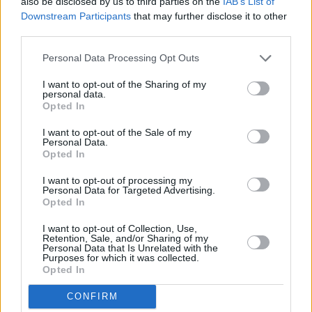
also be disclosed by us to third parties on the
IAB’s List of
Downstream Participants
that may further disclose it to other
third parties.
Personal Data Processing Opt Outs
I want to opt-out of the Sharing of my
personal data.
Opted In
Πριν 9 ημέρες
Μία μικρή αλλά αναγκαία ανάπαυλα για την
I want to opt-out of the Sale of my
ομάδα του «Πολίτη»
Personal Data.
Opted In
I want to opt-out of processing my
Personal Data for Targeted Advertising.
Opted In
I want to opt-out of Collection, Use,
Retention, Sale, and/or Sharing of my
Personal Data that Is Unrelated with the
Purposes for which it was collected.
Opted In
CONFIRM