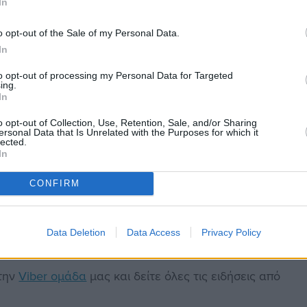
In
ματα πολιτών και φορέων που απευθύνθηκαν στις
o opt-out of the Sale of my Personal Data.
In
to opt-out of processing my Personal Data for Targeted
σεις, δυσλειτουργίες και λάθη όπως άλλωστε
ing.
ία. Ελπίζω στην πορεία λειτουργίας της
In
 να ξεπεραστούν.
o opt-out of Collection, Use, Retention, Sale, and/or Sharing
ersonal Data that Is Unrelated with the Purposes for which it
lected.
ας Γ. Γ. της ΑΔΑ, κας Χριστιάνας Καλογήρου, για
In
 ευημερία των πολιτών τους που το δικαιούνται και
CONFIRM
Data Deletion
Data Access
Privacy Policy
στην
Viber ομάδα
μας και δείτε όλες τις ειδήσεις από