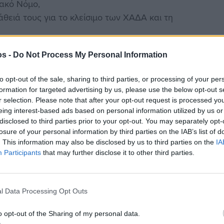
ακό Νόμο,
θειά τους για το κλείσιμο των ΧΑΔΑ και τη
 Επενδύσεων, η οποία έχει συνεισφέρει στην
os -
Do Not Process My Personal Information
ευρώ στο Αιγαίο,
ων κτιρίων της ΑΔΑ κατά 320.000€ ετησίως,
to opt-out of the sale, sharing to third parties, or processing of your per
μογή της Ηλεκτρονικής Διακυβέρνησης στην ΑΔΑ,
formation for targeted advertising by us, please use the below opt-out s
 στάσης για τους μετανάστες στο Αιγαίο,
r selection. Please note that after your opt-out request is processed y
μων Πηγών Ενέργειας (ΑΠΕ),
eing interest-based ads based on personal information utilized by us or
disclosed to third parties prior to your opt-out. You may separately opt-
περιβαλλοντικού ενδιαφέροντος,
losure of your personal information by third parties on the IAB’s list of
 των 1.300 κληροδοτημάτων που υπάρχουν στο
. This information may also be disclosed by us to third parties on the
IA
Participants
that may further disclose it to other third parties.
ΚΑ προγράμματα για την προστασία και ανάπτυξη
ησης για τη διαχείριση των υδάτινων πόρων,
l Data Processing Opt Outs
με το Πανεπιστήμιο Αιγαίου,
o opt-out of the Sharing of my personal data.
γράμματα που αφορούν στο Αιγαίο,