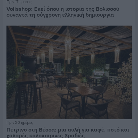
Πριν 17 ημέρες
Volisshop: Εκεί όπου η ιστορία της Βολισσού
συναντά τη σύγχρονη ελληνική δημιουργία
Πριν 20 ημέρες
Πέτρινο στη Βέσσα: μια αυλή για καφέ, ποτό και
χαλαρές καλοκαιρινές βραδιές