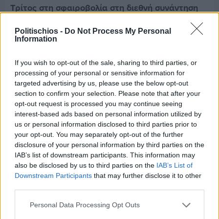
Τρίτος στη σφαιροβολία στη διεθνή συνάντηση
Ελλάδας–Κύπρου Κ18 ο Δημήτρης Τέλλιος
Politischios -
Do Not Process My Personal
Information
If you wish to opt-out of the sale, sharing to third parties, or
processing of your personal or sensitive information for
targeted advertising by us, please use the below opt-out
section to confirm your selection. Please note that after your
opt-out request is processed you may continue seeing
interest-based ads based on personal information utilized by
us or personal information disclosed to third parties prior to
your opt-out. You may separately opt-out of the further
disclosure of your personal information by third parties on the
IAB’s list of downstream participants. This information may
also be disclosed by us to third parties on the
IAB’s List of
Downstream Participants
that may further disclose it to other
third parties.
Πριν 8 ημέρες
Εργασίες ασφαλτόστρωσης σε τρεις οδούς του
Personal Data Processing Opt Outs
Βαρβασίου