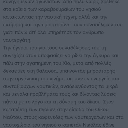
κυνηγημένων αγωνιστών. Από πολύ νωρίς βρέθηκε
στα καΐκια των καραβοκυραίων του νησιού
κατακτώντας την ναυτική τέχνη, αλλά και την
εκτίμηση και την εμπιστοσύνη των συναδέλφων του
γιατί πάνω απ’ όλα υπηρέτησε τον άνθρωπο
ναυτεργάτη.
Την έγνοια του για τους συναδέλφους του τη
συνεχίζει όταν αποφασίζει να ρίξει την άγκυρα και
πάλι στην αγαπημένη του Χίο, μετά από πολλές
δεκαετίες στη θάλασσα, μπαίνοντας μπροστάρης
στην οργάνωση του κινήματος των εν ενεργεία και
συνταξιούχων ναυτικών, αναδεικνύοντας τα μικρά
και μεγάλα προβλήματα τους και δίνοντας λύσεις
πάντα με το λόγο και τη δύναμη του δίκιου. Στον
καταπέλτη των πλοίων, στην είσοδο του Οίκου
Ναύτου, στους καφενέδες των ναυτεργατών και στα
ναυτοχώρια του νησιού ο καπετάν Νικόλας έδινε