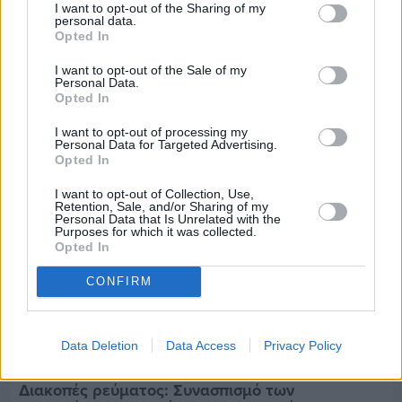
I want to opt-out of the Sharing of my
Πριν 7 ημέρες
personal data.
Εργασίες ασφαλτόστρωσης σε τρεις οδούς του
Opted In
Βαρβασίου
I want to opt-out of the Sale of my
Personal Data.
Opted In
I want to opt-out of processing my
Personal Data for Targeted Advertising.
Opted In
I want to opt-out of Collection, Use,
Retention, Sale, and/or Sharing of my
Personal Data that Is Unrelated with the
Purposes for which it was collected.
Opted In
CONFIRM
Data Deletion
Data Access
Privacy Policy
Πριν 7 ημέρες
Διακοπές ρεύματος: Συνασπισμό των