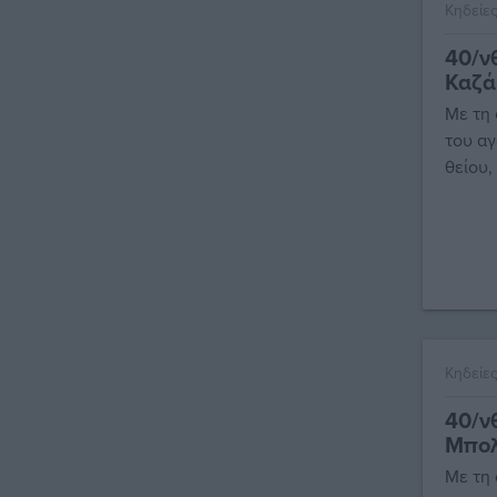
Κηδείε
40/ν
Καζά
Με τη
του αγ
θείου,
Κηδείε
40/ν
Μπο
Με τη