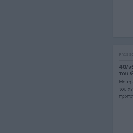
Κηδείε
40/ν
του 
Με τη
του αγ
προπα