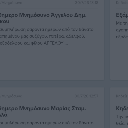
ς/Μνημόσυνα
30/7/26 13:18
Κηδεί
θημερο Μνημόσυνο Άγγελου Δημ.
Εξάμ
κου
Με τη
 συμπλήρωση σαράντα ημερών από τον θάνατο
αγαπη
απημένου μας συζύγου, πατέρα, αδελφού,
εξαδέ
 εξαδέλφου και φίλου ΑΓΓΕΛΟΥ ...
ς/Μνημόσυνα
30/7/26 12:57
Κηδεί
θημερο Μνημόσυνο Μαρίας Σταμ.
Κηδε
λλά
Την π
 συμπλήρωση σαράντα ημερών από τον θάνατο
θεία,