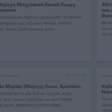
θημερο Μνημόσυνο Λουκά Γεωργ.
40/
σσιανού
νου 
Φρα
 συμπλήρωση σαράντα ημερών από τον θάνατο
Με τη
απημένου μας συζύγου, πατέρα, παππού,
των 
ύ, θείου, εξαδέλφου και φίλου ...
ΤΟ ΓΕ
ς/Μνημόσυνα
24/7/26 13:38
Κηδεί
ία Μαρίας (Μαίρης) Λεων. Χριστάκη
Κηδε
Νικ
λυαγαπημένη μας σύζυγο, μητέρα, κόρη,
Την π
, θεία, ανιψιά, εξαδέλφη και φίλη ΜΑΡΙΑ
αδελφ
Η) ΛΕΩΝ. ΧΡΙΣΤΑΚΗ ΣΥΖΥΓΟ ΠΑΝΤ...
ΤΣΟΥ