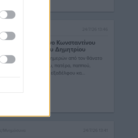
ες/Μνημόσυνα
24/7/26 13:46
νθημερο Μνημόσυνο Κωνσταντίνου
ιανού Μελέκου του Δημητρίου
 συμπλήρωση σαράντα ημερών από τον θάνατο
γαπημένου μας συζύγου, πατέρα, παππού,
ππού, αδελφού, θείου, εξαδέλφου κα...
ες/Μνημόσυνα
24/7/26 13:41