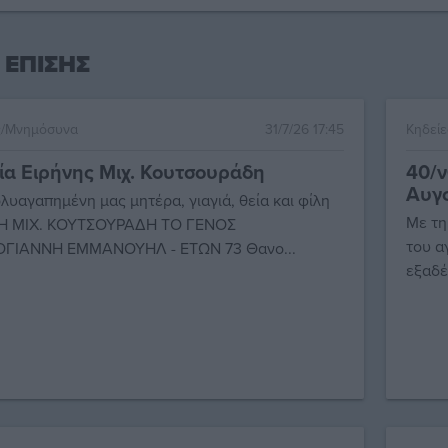
 ΕΠΙΣΗΣ
ς/Μνημόσυνα
31/7/26 17:45
Κηδεί
ία Ειρήνης Μιχ. Κουτσουράδη
40/
Αυγο
λυαγαπημένη μας μητέρα, γιαγιά, θεία και φίλη
Με τη
Η ΜΙΧ. ΚΟΥΤΣΟΥΡΑΔΗ ΤΟ ΓΕΝΟΣ
του α
ΓΙΑΝΝΗ ΕΜΜΑΝΟΥΗΛ - ΕΤΩΝ 73 Θανο...
εξαδέ