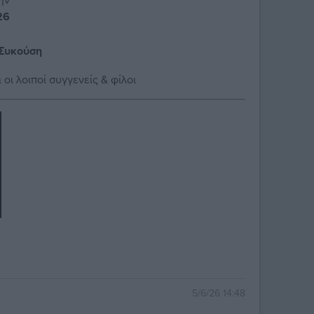
26
 Συκούση
ι οι λοιποί συγγενείς & φίλοι
5/6/26 14:48