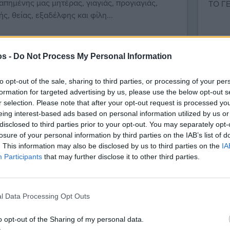
απημένης μας μητέρας, γιαγιάς, προγιαγιάς,
ΤΟ ΓΕ
ς, θείας, εξαδέλφης και φίλη...
os -
Do Not Process My Personal Information
to opt-out of the sale, sharing to third parties, or processing of your per
formation for targeted advertising by us, please use the below opt-out s
r selection. Please note that after your opt-out request is processed y
ς/Μνημόσυνα
27/7/26 14:55
Κηδεί
eing interest-based ads based on personal information utilized by us or
disclosed to third parties prior to your opt-out. You may separately opt-
ία Πρεσβυτέρας Γεωργίας π.
Κηδ
losure of your personal information by third parties on the IAB’s list of
τρίου Πύρρου
. This information may also be disclosed by us to third parties on the
IA
Τον π
Participants
that may further disclose it to other third parties.
λυαγαπημένη μας σύζυγο, μητέρα, γιαγιά,
αδελφ
γιά, αδελφή, θεία και εξαδέλφη ΠΡΕΣΒΥΤΕΡΑ
ΣΩΤΗ
ΙΑ Π. ΔΗΜΗΤΡΙΟΥ ΠΥΡΡΟΥ ΤΟ...
l Data Processing Opt Outs
o opt-out of the Sharing of my personal data.