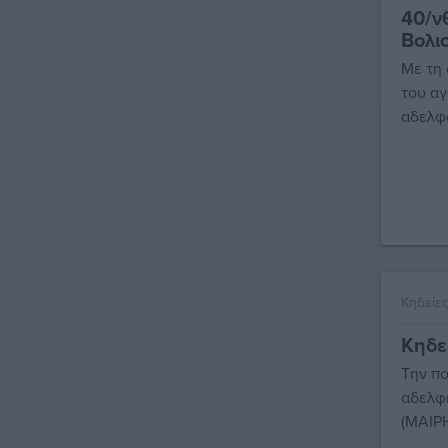
40/ν
Βολι
Με τη
του αγ
αδελφο
Κηδείε
Κηδε
Την πο
αδελφή
(ΜΑΙΡ