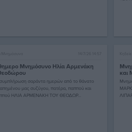
ς/Μνημόσυνα
14/7/26 14:57
Κηδεί
θημερο Μνημόσυνο Ηλία Αρμενάκη
Μνη
Θεοδώρου
και
 συμπλήρωση σαράντα ημερών από το θάνατο
Μνημ
απημένου μας συζύγου, πατέρα, παππού και
ΜΑΡΚ
ππού ΗΛΙΑ ΑΡΜΕΝΑΚΗ ΤΟΥ ΘΕΟΔΩΡ...
ΛΙΠΑΡ