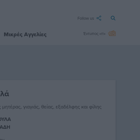
Follow us
Μικρές Αγγελίες
Έντυπος «π»
υλά
ητέρας, γιαγιάς, θείας, εξαδέλφης και φίλης
ΟΥΛΑ
ΕΑΔΗ
ην