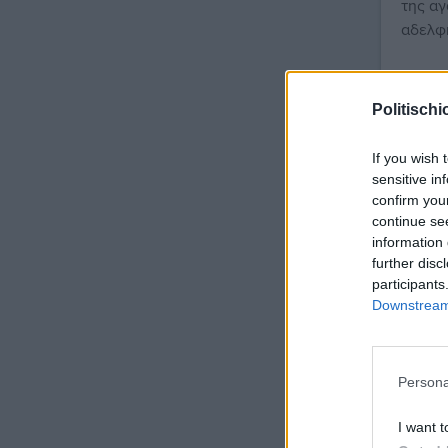
της αγ
αδελφή
Politischi
If you wish 
sensitive in
confirm you
Κηδείε
continue se
information 
Κηδε
further disc
Δημη
participants
Downstream 
Την πο
προγια
ΓΕΩΡΓ
Persona
I want t