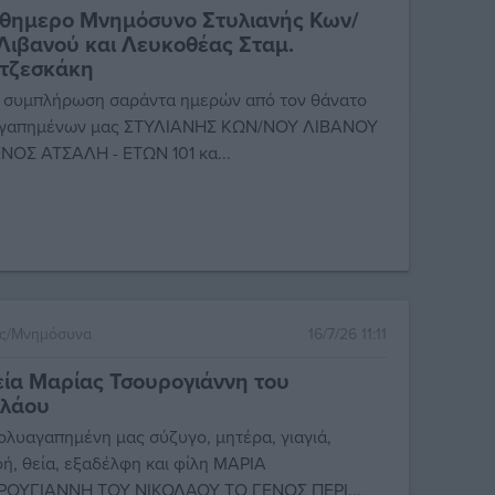
νθημερο Μνημόσυνο Στυλιανής Κων/
Λιβανού και Λευκοθέας Σταμ.
τζεσκάκη
 συμπλήρωση σαράντα ημερών από τον θάνατο
αγαπημένων μας ΣΤΥΛΙΑΝΗΣ ΚΩΝ/ΝΟΥ ΛΙΒΑΝΟΥ
ΝΟΣ ΑΤΣΑΛΗ - ΕΤΩΝ 101 κα...
ες/Μνημόσυνα
16/7/26 11:11
ία Μαρίας Τσουρογιάννη του
ολάου
ολυαγαπημένη μας σύζυγο, μητέρα, γιαγιά,
ή, θεία, εξαδέλφη και φίλη ΜΑΡΙΑ
ΡΟΥΓΙΑΝΝΗ ΤΟΥ ΝΙΚΟΛΑΟΥ ΤΟ ΓΕΝΟΣ ΠΕΡΙ...