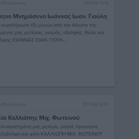
ες/Μνημόσυνα
30/7/26 13:16
ηνο Μνημόσυνο Ιωάννας Ιωαν. Γιούλη
 συμπλήρωση έξι μηνών από τον θάνατο της
μένης μας μητέρας, γιαγιάς, αδελφής, θείας και
λφης ΙΩΑΝΝΑΣ ΙΩΑΝ. ΓΙΟΥΛ...
ες/Μνημόσυνα
30/7/26 12:55
ία Καλλιόπης Μιχ. Φωτεινού
ολυαγαπημένη μας μητέρα, γιαγιά, προγιαγιά,
 εξαδέλφη και φίλη ΚΑΛΛΙΟΠΗ ΜΙΧ. ΦΩΤΕΙΝΟΥ