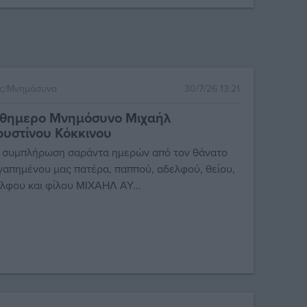
ες/Μνημόσυνα
30/7/26 13:21
νθημερο Μνημόσυνο Μιχαήλ
υστίνου Κόκκινου
 συμπλήρωση σαράντα ημερών από τον θάνατο
γαπημένου μας πατέρα, παππού, αδελφού, θείου,
λφου και φίλου ΜΙΧΑΗΛ ΑΥ...