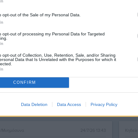
In
o opt-out of the Sale of my Personal Data.
In
ς/Μνημόσυνα
24/7/26 13:47
Κηδεί
to opt-out of processing my Personal Data for Targeted
ing.
θημερο Μνημόσυνο Χαρίκλειας
40/
In
σινίδη του Νικολάου
Στυλ
o opt-out of Collection, Use, Retention, Sale, and/or Sharing
 συμπλήρωση σαράντα ημερών από τον θάνατο
Με τη
ersonal Data that Is Unrelated with the Purposes for which it
lected.
απημένης μας μητέρας, γιαγιάς, προγιαγιάς,
του α
In
 εξαδέλφης και φίλης ΧΑΡΙ...
προπα
CONFIRM
Data Deletion
Data Access
Privacy Policy
ς/Μνημόσυνα
24/7/26 13:43
Κηδεί