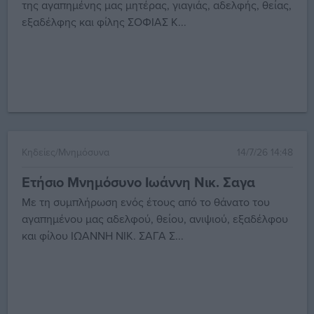
της αγαπημένης μας μητέρας, γιαγιάς, αδελφής, θείας,
εξαδέλφης και φίλης ΣΟΦΙΑΣ Κ...
Κηδείες/Μνημόσυνα
14/7/26 14:48
Ετήσιο Μνημόσυνο Ιωάννη Νικ. Σαγα
Με τη συμπλήρωση ενός έτους από το θάνατο του
αγαπημένου μας αδελφού, θείου, ανιψιού, εξαδέλφου
και φίλου ΙΩΑΝΝΗ ΝΙΚ. ΣΑΓΑ Σ...