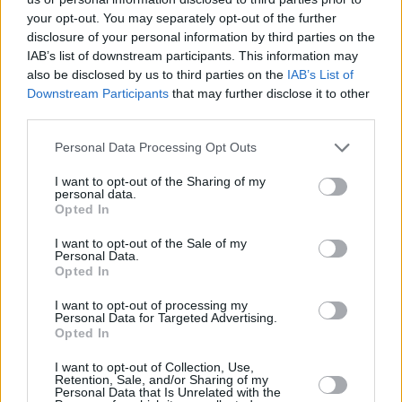
your opt-out. You may separately opt-out of the further
disclosure of your personal information by third parties on the
Κηδείες/Μνημόσυνα
24/7/26 13:38
IAB’s list of downstream participants. This information may
also be disclosed by us to third parties on the
IAB’s List of
Κηδεία Μαρίας (Μαίρης) Λεων. Χριστάκη
Downstream Participants
that may further disclose it to other
Την πολυαγαπημένη μας σύζυγο, μητέρα, κόρη,
third parties.
αδελφή, θεία, ανιψιά, εξαδέλφη και φίλη ΜΑΡΙΑ
(ΜΑΙΡΗ) ΛΕΩΝ. ΧΡΙΣΤΑΚΗ ΣΥΖΥΓΟ ΠΑΝΤ...
Personal Data Processing Opt Outs
I want to opt-out of the Sharing of my
personal data.
Opted In
I want to opt-out of the Sale of my
Personal Data.
Opted In
I want to opt-out of processing my
Personal Data for Targeted Advertising.
Opted In
Κηδείες/Μνημόσυνα
16/7/26 11:11
I want to opt-out of Collection, Use,
Κηδεία Μαρίας Τσουρογιάννη του
Retention, Sale, and/or Sharing of my
Νικολάου
Personal Data that Is Unrelated with the