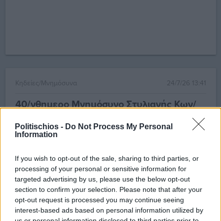
Κηδείες/Μνημόσυνα
24/7/26 13:41
40/νθημερο Μνημόσυνο Στυλιανής Κων/
νου Λιβανού και Λευκοθέας Σταμ.
Φρατζεσκάκη
Politischios -
Do Not Process My Personal
Information
Με τη συμπλήρωση σαράντα ημερών από τον θάνατο
των αγαπημένων μας ΣΤΥΛΙΑΝΗΣ ΚΩΝ/ΝΟΥ ΛΙΒΑΝΟΥ
If you wish to opt-out of the sale, sharing to third parties, or
ΤΟ ΓΕΝΟΣ ΑΤΣΑΛΗ - ΕΤΩΝ 101 κα...
processing of your personal or sensitive information for
targeted advertising by us, please use the below opt-out
section to confirm your selection. Please note that after your
opt-out request is processed you may continue seeing
interest-based ads based on personal information utilized by
us or personal information disclosed to third parties prior to