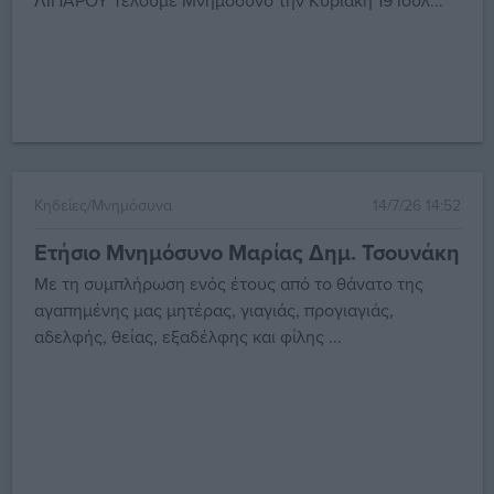
ΛΙΠΑΡΟΥ Τελούμε Μνημόσυνο την Κυριακή 19 Ιουλ...
Κηδείες/Μνημόσυνα
14/7/26 14:52
Ετήσιο Μνημόσυνο Μαρίας Δημ. Τσουνάκη
Με τη συμπλήρωση ενός έτους από το θάνατο της
αγαπημένης μας μητέρας, γιαγιάς, προγιαγιάς,
αδελφής, θείας, εξαδέλφης και φίλης ...