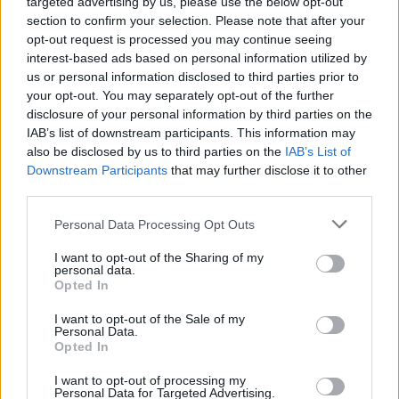
targeted advertising by us, please use the below opt-out
section to confirm your selection. Please note that after your
opt-out request is processed you may continue seeing
interest-based ads based on personal information utilized by
us or personal information disclosed to third parties prior to
Κηδείες/Μνημόσυνα
16/7/26 11:11
your opt-out. You may separately opt-out of the further
disclosure of your personal information by third parties on the
Κηδεία Μαρίας Τσουρογιάννη του
IAB’s list of downstream participants. This information may
Νικολάου
also be disclosed by us to third parties on the
IAB’s List of
Downstream Participants
that may further disclose it to other
Την πολυαγαπημένη μας σύζυγο, μητέρα, γιαγιά,
third parties.
αδελφή, θεία, εξαδέλφη και φίλη ΜΑΡΙΑ
ΤΣΟΥΡΟΥΓΙΑΝΝΗ ΤΟΥ ΝΙΚΟΛΑΟΥ ΤΟ ΓΕΝΟΣ ΠΕΡΙ...
Personal Data Processing Opt Outs
I want to opt-out of the Sharing of my
personal data.
Opted In
I want to opt-out of the Sale of my
Personal Data.
Opted In
Κηδείες/Μνημόσυνα
14/7/26 14:57
I want to opt-out of processing my
Personal Data for Targeted Advertising.