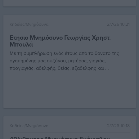
Κηδείες/Μνημόσυνα
2/7/26 10:21
Ετήσιο Μνημόσυνο Γεωργίας Χρηστ.
Μπουλά
Με τη συμπλήρωση ενός έτους από το θάνατο της
αγαπημένης μας συζύγου, μητέρας, γιαγιάς,
προγιαγιάς, αδελφής, θείας, εξαδέλφης και ...
Κηδείες/Μνημόσυνα
2/7/26 10:18
40/νθημερο Μνημόσυνο Ευάγγελου