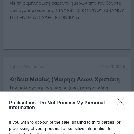
Με τη συμπλήρωση σαράντα ημερών από τον θάνατο
των αγαπημένων μας ΣΤΥΛΙΑΝΗΣ ΚΩΝ/ΝΟΥ ΛΙΒΑΝΟΥ
ΤΟ ΓΕΝΟΣ ΑΤΣΑΛΗ - ΕΤΩΝ 101 κα...
Κηδείες/Μνημόσυνα
24/7/26 13:38
Κηδεία Μαρίας (Μαίρης) Λεων. Χριστάκη
Την πολυαγαπημένη μας σύζυγο, μητέρα, κόρη,
αδελφή, θεία, ανιψιά, εξαδέλφη και φίλη ΜΑΡΙΑ
(ΜΑΙΡΗ) ΛΕΩΝ. ΧΡΙΣΤΑΚΗ ΣΥΖΥΓΟ ΠΑΝΤ...
Politischios -
Do Not Process My Personal
Information
If you wish to opt-out of the sale, sharing to third parties, or
processing of your personal or sensitive information for