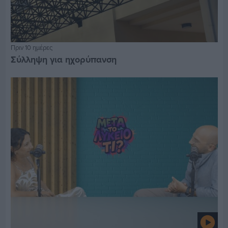
Πριν 10 ημέρες
Σύλληψη για ηχορύπανση