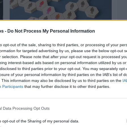
os -
Do Not Process My Personal Information
to opt-out of the sale, sharing to third parties, or processing of your per
formation for targeted advertising by us, please use the below opt-out s
r selection. Please note that after your opt-out request is processed y
eing interest-based ads based on personal information utilized by us or
Πριν 4 ημέρες
disclosed to third parties prior to your opt-out. You may separately opt-
Αδειάζουν τα νησιά – Το δημογραφικό στο
losure of your personal information by third parties on the IAB’s list of
«κόκκινο»
. This information may also be disclosed by us to third parties on the
IA
Participants
that may further disclose it to other third parties.
l Data Processing Opt Outs
o opt-out of the Sharing of my personal data.