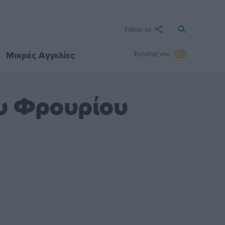
Follow us
Μικρές Αγγελίες
Έντυπος «π»
ου Φρουρίου