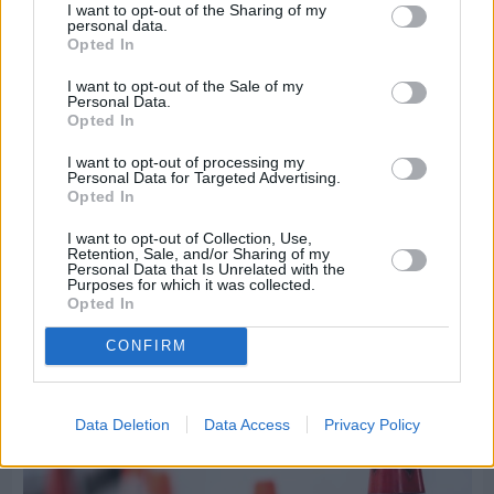
I want to opt-out of the Sharing of my
personal data.
Opted In
I want to opt-out of the Sale of my
Personal Data.
Opted In
I want to opt-out of processing my
Personal Data for Targeted Advertising.
Opted In
I want to opt-out of Collection, Use,
Πριν 7 ημέρες
Retention, Sale, and/or Sharing of my
Personal Data that Is Unrelated with the
Τρίτος στη σφαιροβολία στη διεθνή συνάντηση
Purposes for which it was collected.
Ελλάδας–Κύπρου Κ18 ο Δημήτρης Τέλλιος
Opted In
CONFIRM
Data Deletion
Data Access
Privacy Policy