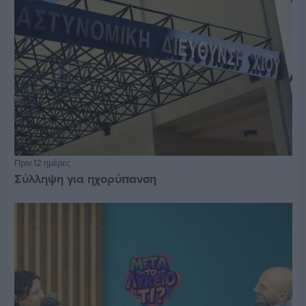
Πριν 12 ημέρες
Σύλληψη για ηχορύπανση