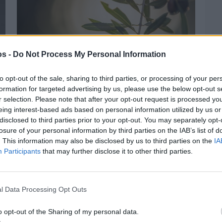
os -
Do Not Process My Personal Information
to opt-out of the sale, sharing to third parties, or processing of your per
formation for targeted advertising by us, please use the below opt-out s
r selection. Please note that after your opt-out request is processed y
eing interest-based ads based on personal information utilized by us or
Πριν 4 ημέρες
disclosed to third parties prior to your opt-out. You may separately opt-
Ελαιοκομικό Μητρώο: Ξεκινά η
losure of your personal information by third parties on the IAB’s list of
προετοιμασία των ελαιοπαραγωγών στη
. This information may also be disclosed by us to third parties on the
IA
Χίο
Participants
that may further disclose it to other third parties.
l Data Processing Opt Outs
o opt-out of the Sharing of my personal data.