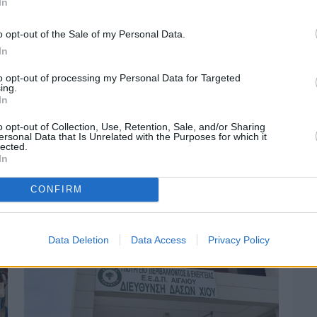
In
o opt-out of the Sale of my Personal Data.
In
to opt-out of processing my Personal Data for Targeted
ing.
In
Πριν 4 ημέρες
o opt-out of Collection, Use, Retention, Sale, and/or Sharing
Αδειάζουν τα νησιά – Το δημογραφικό στο
ersonal Data that Is Unrelated with the Purposes for which it
lected.
«κόκκινο»
In
CONFIRM
Data Deletion
Data Access
Privacy Policy