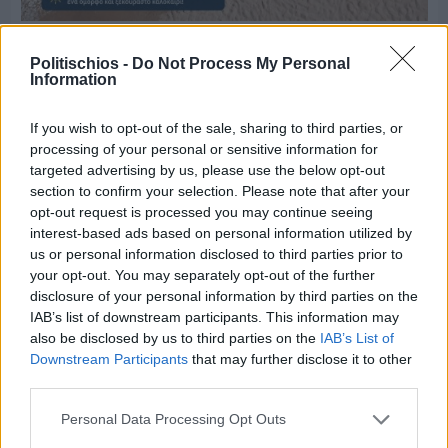
Πριν 8 ημέρες
Μία μικρή αλλά αναγκαία ανάπαυλα για την
Politischios -
Do Not Process My Personal
ομάδα του «Πολίτη»
Information
If you wish to opt-out of the sale, sharing to third parties, or
processing of your personal or sensitive information for
targeted advertising by us, please use the below opt-out
section to confirm your selection. Please note that after your
opt-out request is processed you may continue seeing
interest-based ads based on personal information utilized by
us or personal information disclosed to third parties prior to
your opt-out. You may separately opt-out of the further
disclosure of your personal information by third parties on the
IAB’s list of downstream participants. This information may
also be disclosed by us to third parties on the
IAB’s List of
Downstream Participants
that may further disclose it to other
third parties.
Personal Data Processing Opt Outs
Πριν 8 ημέρες
Τρίτος στη σφαιροβολία στη διεθνή συνάντηση