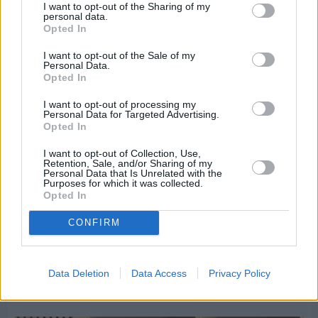
I want to opt-out of the Sharing of my
Ελλάδας–Κύπρου Κ18 ο Δημήτρης Τέλλιος
personal data.
Opted In
I want to opt-out of the Sale of my
Personal Data.
Opted In
I want to opt-out of processing my
Personal Data for Targeted Advertising.
Opted In
I want to opt-out of Collection, Use,
Retention, Sale, and/or Sharing of my
Personal Data that Is Unrelated with the
Purposes for which it was collected.
Opted In
CONFIRM
Πριν 8 ημέρες
Data Deletion
Data Access
Privacy Policy
Εργασίες ασφαλτόστρωσης σε τρεις οδούς του
Βαρβασίου