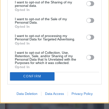
I want to opt-out of the Sharing of my
personal data.
Opted In
I want to opt-out of the Sale of my
Personal Data.
Opted In
I want to opt-out of processing my
Personal Data for Targeted Advertising.
Opted In
I want to opt-out of Collection, Use,
Retention, Sale, and/or Sharing of my
Personal Data that Is Unrelated with the
Purposes for which it was collected.
Opted In
CONFIRM
Πριν 8 ημέρες
Τρίτος στη σφαιροβολία στη διεθνή συνάντηση
Data Deletion
Data Access
Privacy Policy
Ελλάδας–Κύπρου Κ18 ο Δημήτρης Τέλλιος