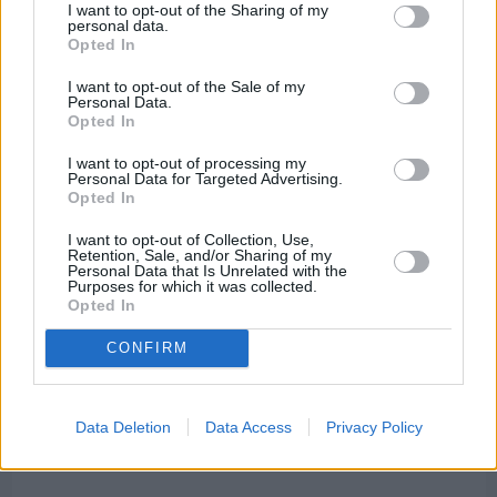
Βαρβασίου
I want to opt-out of the Sharing of my
personal data.
Opted In
I want to opt-out of the Sale of my
Personal Data.
Opted In
I want to opt-out of processing my
Personal Data for Targeted Advertising.
Opted In
I want to opt-out of Collection, Use,
Retention, Sale, and/or Sharing of my
Personal Data that Is Unrelated with the
Purposes for which it was collected.
Opted In
CONFIRM
Πριν 7 ημέρες
Διακοπές ρεύματος: Συνασπισμό των
Data Deletion
Data Access
Privacy Policy
επιχειρήσεων προτείνει το Επιμελητήριο