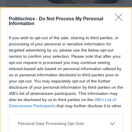
Πριν 7 ημέρες
Τρίτος στη σφαιροβολία στη διεθνή συνάντηση
Ελλάδας–Κύπρου Κ18 ο Δημήτρης Τέλλιος
Politischios -
Do Not Process My Personal
Information
If you wish to opt-out of the sale, sharing to third parties, or
processing of your personal or sensitive information for
targeted advertising by us, please use the below opt-out
section to confirm your selection. Please note that after your
opt-out request is processed you may continue seeing
interest-based ads based on personal information utilized by
us or personal information disclosed to third parties prior to
your opt-out. You may separately opt-out of the further
disclosure of your personal information by third parties on the
IAB’s list of downstream participants. This information may
also be disclosed by us to third parties on the
IAB’s List of
Downstream Participants
that may further disclose it to other
third parties.
Πριν 7 ημέρες
Personal Data Processing Opt Outs
Εργασίες ασφαλτόστρωσης σε τρεις οδούς του