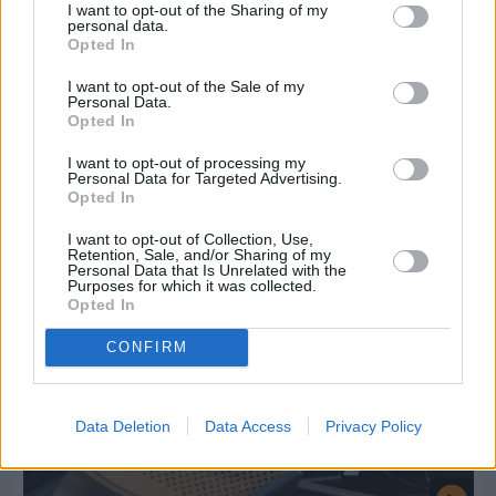
I want to opt-out of the Sharing of my
personal data.
Opted In
I want to opt-out of the Sale of my
Πριν 7 ημέρες
Personal Data.
Εργασίες ασφαλτόστρωσης σε τρεις οδούς του
Opted In
Βαρβασίου
I want to opt-out of processing my
Personal Data for Targeted Advertising.
Opted In
I want to opt-out of Collection, Use,
Retention, Sale, and/or Sharing of my
Personal Data that Is Unrelated with the
Purposes for which it was collected.
Opted In
CONFIRM
Data Deletion
Data Access
Privacy Policy