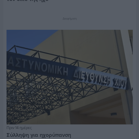
Διαφήμιση
Πριν 14 ημέρες
Σύλληψη για ηχορύπανση