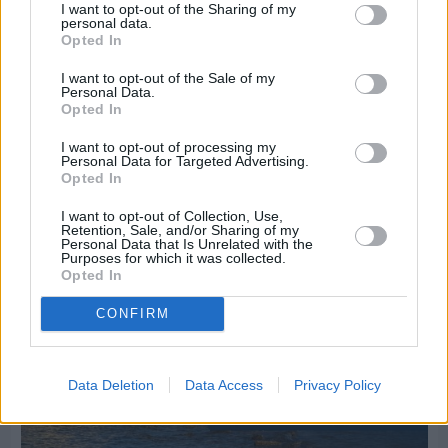
I want to opt-out of the Sharing of my
personal data.
Opted In
Πριν 7 ημέρες
I want to opt-out of the Sale of my
Personal Data.
70 χρόνια ιστορίας και συγκίνησης για το
Opted In
Ανδρεάδειο Γυμνάσιο Βροντάδου
I want to opt-out of processing my
Personal Data for Targeted Advertising.
Opted In
I want to opt-out of Collection, Use,
Retention, Sale, and/or Sharing of my
Personal Data that Is Unrelated with the
Purposes for which it was collected.
Opted In
CONFIRM
Data Deletion
Data Access
Privacy Policy