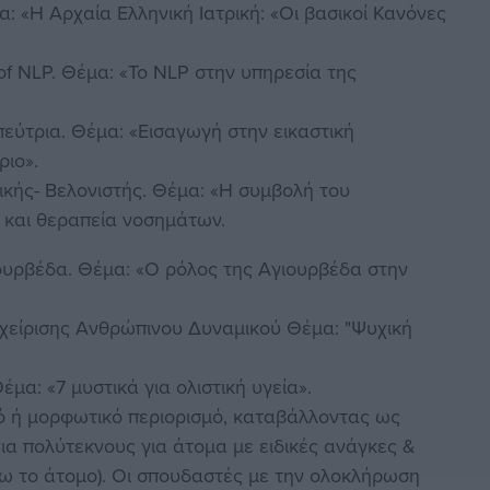
α: «Η Αρχαία Ελληνική Ιατρική: «Οι βασικοί Κανόνες
 of NLP. Θέμα: «Το NLP στην υπηρεσία της
ύτρια. Θέμα: «Εισαγωγή στην εικαστική
ριο».
ρικής- Βελονιστής. Θέμα: «Η συμβολή του
 και θεραπεία νοσημάτων.
ουρβέδα. Θέμα: «Ο ρόλος της Αγιουρβέδα στην
χείρισης Ανθρώπινου Δυναμικού Θέμα: "Ψυχική
έμα: «7 μυστικά για ολιστική υγεία».
κό ή μορφωτικό περιορισμό, καταβάλλοντας ως
ια πολύτεκνους για άτομα με ειδικές ανάγκες &
 το άτομο). Οι σπουδαστές με την ολοκλήρωση