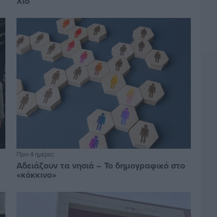
Χίο
Πριν 4 ημέρες
Αδειάζουν τα νησιά – Το δημογραφικό στο
«κόκκινο»