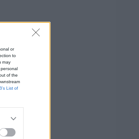
sonal or
ection to
ou may
 personal
out of the
 downstream
B’s List of