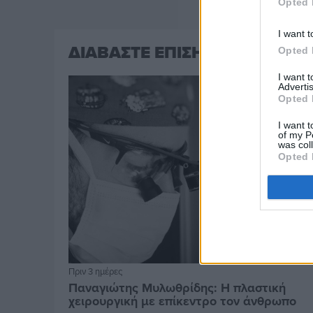
Opted 
I want t
ΔΙΑΒΑΣΤΕ ΕΠΙΣΗΣ
Opted 
I want 
Advertis
Opted 
I want t
of my P
was col
Opted 
Πριν 3 ημέρες
Παναγιώτης Μυλωθρίδης: Η πλαστική
χειρουργική με επίκεντρο τον άνθρωπο