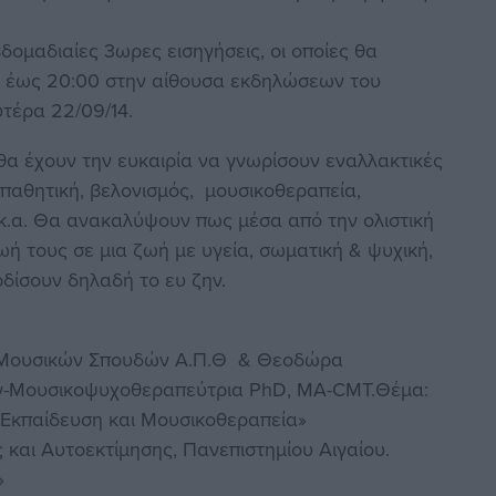
ομαδιαίες 3ωρες εισηγήσεις, οι οποίες θα
0 έως 20:00 στην αίθουσα εκδηλώσεων του
τέρα 22/09/14.
θα έχουν την ευκαιρία να γνωρίσουν εναλλακτικές
παθητική, βελονισμός, μουσικοθεραπεία,
κ.α. Θα ανακαλύψουν πως μέσα από την ολιστική
 τους σε μια ζωή με υγεία, σωματική & ψυχική,
ρδίσουν δηλαδή το ευ ζην.
Τ.Μουσικών Σπουδών Α.Π.Θ & Θεοδώρα
ν-Μουσικοψυχοθεραπεύτρια PhD, MA-CMT.Θέμα:
 Εκπαίδευση και Μουσικοθεραπεία»
 και Αυτοεκτίμησης, Πανεπιστημίου Αιγαίου.
»