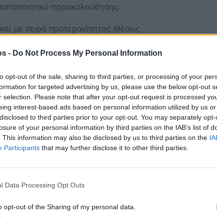
πιστοποιητικό παρακολούθησης.
αι με σειρά προτεραιότητας (θέσεις
.
www.alp.edu.gr
os -
Do Not Process My Personal Information
6936492842.
to opt-out of the sale, sharing to third parties, or processing of your per
formation for targeted advertising by us, please use the below opt-out s
r selection. Please note that after your opt-out request is processed y
eing interest-based ads based on personal information utilized by us or
disclosed to third parties prior to your opt-out. You may separately opt-
losure of your personal information by third parties on the IAB’s list of
. This information may also be disclosed by us to third parties on the
IA
στην
Viber ομάδα
μας και δείτε όλες τις ειδήσεις από
Participants
that may further disclose it to other third parties.
l Data Processing Opt Outs
o opt-out of the Sharing of my personal data.