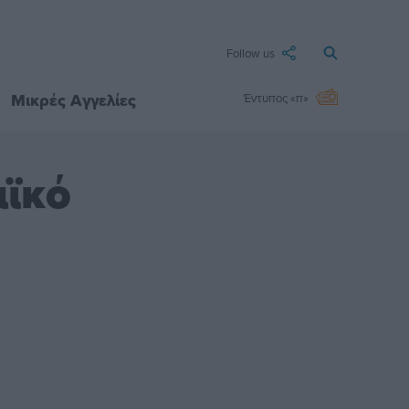
Follow us
Μικρές Αγγελίες
Έντυπος «π»
αϊκό