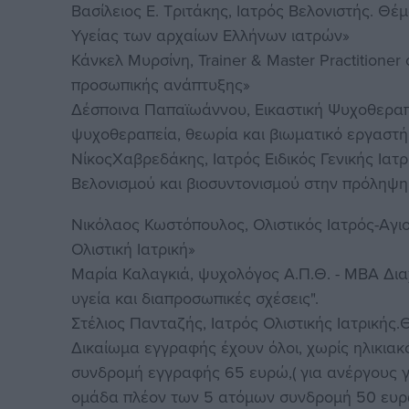
Βασίλειος Ε. Τριτάκης, Ιατρός Βελονιστής. Θέμ
Υγείας των αρχαίων Ελλήνων ιατρών»
Κάνκελ Μυρσίνη, Trainer & Master Practitioner
προσωπικής ανάπτυξης»
Δέσποινα Παπαϊωάννου, Εικαστική Ψυχοθεραπε
ψυχοθεραπεία, θεωρία και βιωματικό εργαστή
ΝίκοςΧαβρεδάκης, Ιατρός Ειδικός Γενικής Ιατ
Βελονισμού και βιοσυντονισμού στην πρόληψη
Νικόλαος Κωστόπουλος, Ολιστικός Ιατρός-Αγι
Ολιστική Ιατρική»
Μαρία Καλαγκιά, ψυχολόγος Α.Π.Θ. - ΜΒΑ Δια
υγεία και διαπροσωπικές σχέσεις".
Στέλιος Πανταζής, Ιατρός Ολιστικής Ιατρικής.Θ
Δικαίωμα εγγραφής έχουν όλοι, χωρίς ηλικια
συνδρομή εγγραφής 65 ευρώ,( για ανέργους γ
ομάδα πλέον των 5 ατόμων συνδρομή 50 ευρω