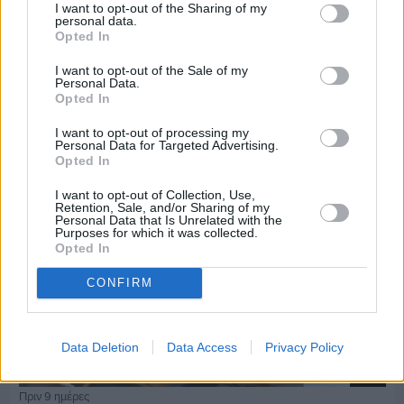
I want to opt-out of the Sharing of my
personal data.
Opted In
Πριν 9 ημέρες
Εργασίες ασφαλτόστρωσης σε τρεις οδούς του
I want to opt-out of the Sale of my
Βαρβασίου
Personal Data.
Opted In
I want to opt-out of processing my
Personal Data for Targeted Advertising.
Opted In
I want to opt-out of Collection, Use,
Retention, Sale, and/or Sharing of my
Personal Data that Is Unrelated with the
Purposes for which it was collected.
Opted In
CONFIRM
Data Deletion
Data Access
Privacy Policy
Πριν 9 ημέρες