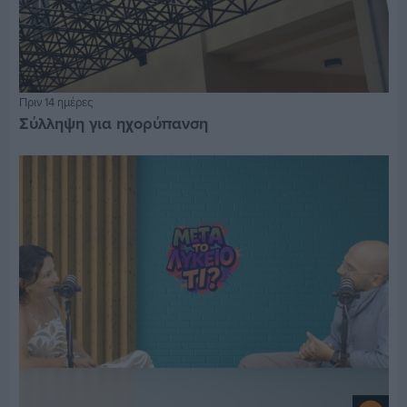
Πριν 14 ημέρες
Σύλληψη για ηχορύπανση