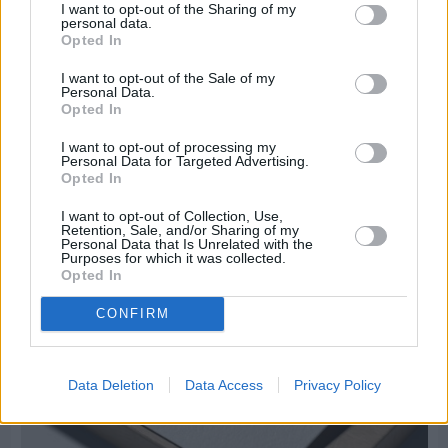
I want to opt-out of the Sharing of my
personal data.
Opted In
I want to opt-out of the Sale of my
Personal Data.
Opted In
Πριν 6 ημέρες
Μία μικρή αλλά αναγκαία ανάπαυλα για την
I want to opt-out of processing my
Personal Data for Targeted Advertising.
ομάδα του «Πολίτη»
Opted In
I want to opt-out of Collection, Use,
Retention, Sale, and/or Sharing of my
Personal Data that Is Unrelated with the
Purposes for which it was collected.
Opted In
CONFIRM
Data Deletion
Data Access
Privacy Policy