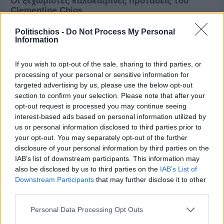
Οι ξεχωριστές καλοκαιρινές προτάσεις του
Clementine Chios
Politischios -
Do Not Process My Personal
Information
If you wish to opt-out of the sale, sharing to third parties, or
processing of your personal or sensitive information for
targeted advertising by us, please use the below opt-out
section to confirm your selection. Please note that after your
opt-out request is processed you may continue seeing
interest-based ads based on personal information utilized by
us or personal information disclosed to third parties prior to
your opt-out. You may separately opt-out of the further
disclosure of your personal information by third parties on the
IAB’s list of downstream participants. This information may
also be disclosed by us to third parties on the
IAB’s List of
Downstream Participants
that may further disclose it to other
Πριν 4 ημέρες
third parties.
Παραμονή Δεκαπενταύγουστου με μεγάλο
πανηγύρι στη Σιδηρούντα
Personal Data Processing Opt Outs