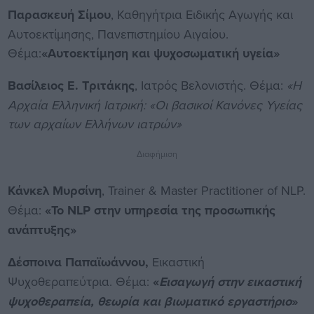
Παρασκευή Σίμου
, Καθηγήτρια Ειδικής Αγωγής και
Αυτοεκτίμησης, Πανεπιστημίου Αιγαίου.
Θέμα:
«Αυτοεκτίμηση και ψυχοσωματική υγεία»
Βασίλειος Ε. Τριτάκης
, Ιατρός Βελονιστής. Θέμα:
«Η
Αρχαία Ελληνική Ιατρική: «Οι βασικοί Κανόνες Υγείας
των αρχαίων Ελλήνων ιατρών»
Διαφήμιση
Κάνκελ
Μυρσίνη
, Trainer & Master Practitioner of NLP.
Θέμα:
«Το NLP στην υπηρεσία της προσωπικής
ανάπτυξης»
Δέσποινα Παπαϊωάννου,
Εικαστική
Ψυχοθεραπεύτρια. Θέμα:
«
Εισαγωγή στην εικαστική
ψυχοθεραπεία, θεωρία και βιωματικό εργαστήριο
»