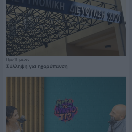
Πριν 11 ημέρες
Σύλληψη για ηχορύπανση