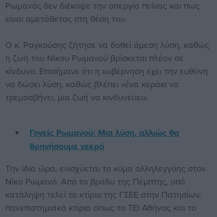
Ρωμανός δεν διέκοψε την απεργία πείνας και πως
είναι αμετάθετος στη θέση του.
Ο κ. Ραγκούσης ζήτησε να δοθεί άμεση λύση, καθώς
η ζωή του Νίκου Ρωμανού βρίσκεται πλέον σε
κίνδυνο. Επισήμανε ότι η κυβέρνηση έχει την ευθύνη
να δώσει λύση, καθώς βλέπει «ένα κεράκι να
τρεμοσβήνει, μια ζωή να κινδυνεύει».
Γονείς Ρωμανού: Μια λύση, αλλιώς θα
θρηνήσουμε νεκρό
Την ίδια ώρα, ενισχύεται το κύμα αλληλεγγύης στον
Νίκο Ρωμανό. Από το βράδυ της Πέμπτης, υπό
κατάληψη τελεί το κτίριο της ΓΣΕΕ στην Πατησίων,
πανεπιστημιακά κτίρια όπως το ΤΕΙ Αθήνας και το