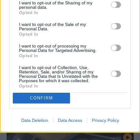
I want to opt-out of the Sharing of my
personal data.
Opted In
Πριν 7 ημέρες
I want to opt-out of the Sale of my
Personal Data.
Εργασίες ασφαλτόστρωσης σε τρεις οδούς του
Opted In
Βαρβασίου
I want to opt-out of processing my
Personal Data for Targeted Advertising.
Opted In
I want to opt-out of Collection, Use,
Retention, Sale, and/or Sharing of my
Personal Data that Is Unrelated with the
Purposes for which it was collected.
Opted In
CONFIRM
Data Deletion
Data Access
Privacy Policy