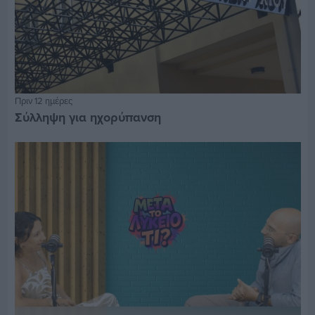
Πριν 12 ημέρες
Σύλληψη για ηχορύπανση