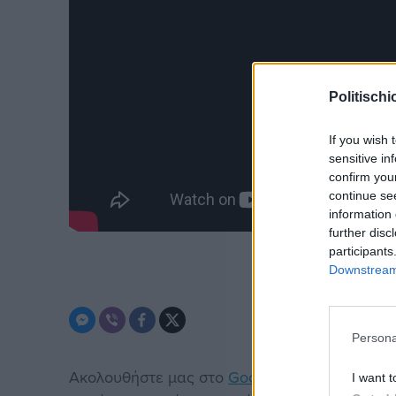
Politischi
If you wish 
sensitive in
confirm you
continue se
information 
further disc
participants
Downstream 
Persona
Ακολουθήστε μας στο
Google News
. Μπείτε 
I want t