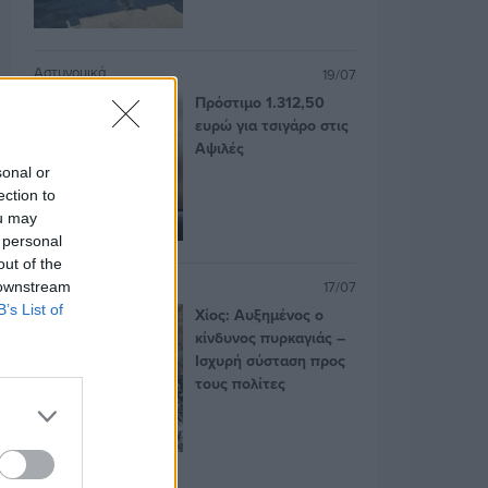
Αστυνομικά
19/07
Πρόστιμο 1.312,50
ευρώ για τσιγάρο στις
Αψιλές
sonal or
ection to
ou may
 personal
out of the
Αστυνομικά
17/07
 downstream
B’s List of
Χίος: Αυξημένος ο
κίνδυνος πυρκαγιάς –
Ισχυρή σύσταση προς
τους πολίτες