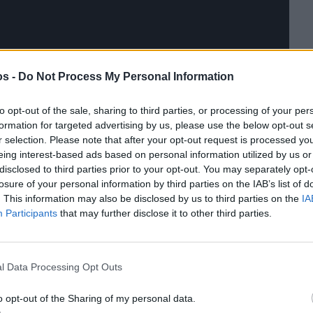
os -
Do Not Process My Personal Information
to opt-out of the sale, sharing to third parties, or processing of your per
formation for targeted advertising by us, please use the below opt-out s
r selection. Please note that after your opt-out request is processed y
eing interest-based ads based on personal information utilized by us or
disclosed to third parties prior to your opt-out. You may separately opt-
losure of your personal information by third parties on the IAB’s list of
. This information may also be disclosed by us to third parties on the
IA
Participants
that may further disclose it to other third parties.
l Data Processing Opt Outs
στην
Viber ομάδα
μας και δείτε όλες τις ειδήσεις από
o opt-out of the Sharing of my personal data.