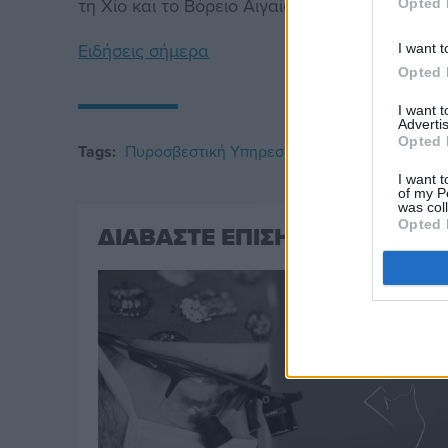
τη Χίο και το Βόρειο Αιγαίο.
Opted 
Ειδήσεις σήμερα
I want t
Opted 
I want 
Advertis
Opted 
Tags:
Πυροσβεστική Υπηρεσία Χίου
Αντιπυρική 
I want t
of my P
was col
Opted 
ΔΙΑΒΑΣΤΕ ΕΠΙΣΗΣ