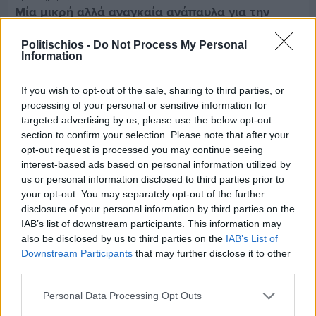
Μία μικρή αλλά αναγκαία ανάπαυλα για την
ομάδα του «Πολίτη»
Politischios -
Do Not Process My Personal
Information
If you wish to opt-out of the sale, sharing to third parties, or
processing of your personal or sensitive information for
targeted advertising by us, please use the below opt-out
section to confirm your selection. Please note that after your
opt-out request is processed you may continue seeing
interest-based ads based on personal information utilized by
us or personal information disclosed to third parties prior to
your opt-out. You may separately opt-out of the further
disclosure of your personal information by third parties on the
IAB’s list of downstream participants. This information may
also be disclosed by us to third parties on the
IAB’s List of
Downstream Participants
that may further disclose it to other
third parties.
Πριν 6 ημέρες
Τρίτος στη σφαιροβολία στη διεθνή συνάντηση
Personal Data Processing Opt Outs
Ελλάδας–Κύπρου Κ18 ο Δημήτρης Τέλλιος