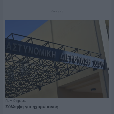
Διαφήμιση
Πριν 10 ημέρες
Σύλληψη για ηχορύπανση