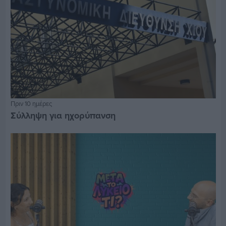
Πριν 10 ημέρες
Σύλληψη για ηχορύπανση