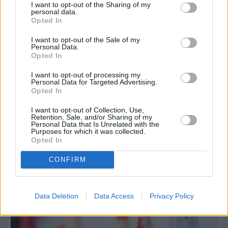
I want to opt-out of the Sharing of my
personal data.
Opted In
I want to opt-out of the Sale of my
Personal Data.
Opted In
I want to opt-out of processing my
Personal Data for Targeted Advertising.
Opted In
Πριν 6 ημέρες
Τρίτος στη σφαιροβολία στη διεθνή συνάντηση
I want to opt-out of Collection, Use,
Retention, Sale, and/or Sharing of my
Ελλάδας–Κύπρου Κ18 ο Δημήτρης Τέλλιος
Personal Data that Is Unrelated with the
Purposes for which it was collected.
Opted In
CONFIRM
Data Deletion
Data Access
Privacy Policy