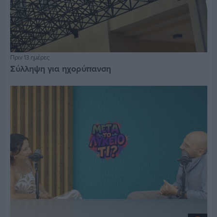
Πριν 13 ημέρες
Σύλληψη για ηχορύπανση