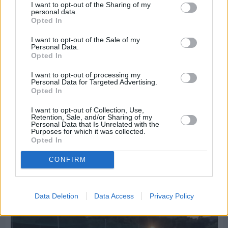
I want to opt-out of the Sharing of my
personal data.
Opted In
I want to opt-out of the Sale of my
Personal Data.
Opted In
I want to opt-out of processing my
Personal Data for Targeted Advertising.
Opted In
I want to opt-out of Collection, Use,
Retention, Sale, and/or Sharing of my
Personal Data that Is Unrelated with the
Purposes for which it was collected.
Opted In
Πριν 5 ημέρες
Παραμονή Δεκαπενταύγουστου με μεγάλο
CONFIRM
πανηγύρι στη Σιδηρούντα
Data Deletion
Data Access
Privacy Policy