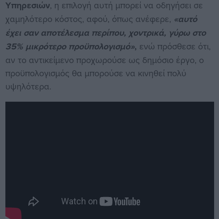
Υπηρεσιών
, η επιλογή αυτή μπορεί να οδηγήσει σε
χαμηλότερο κόστος, αφού, όπως ανέφερε,
«αυτό
έχει σαν αποτέλεσμα περίπου, χοντρικά, γύρω στο
35% μικρότερο προϋπολογισμό»
,
ενώ πρόσθεσε ότι,
αν το αντικείμενο προχωρούσε ως δημόσιο έργο, ο
προϋπολογισμός θα μπορούσε να κινηθεί πολύ
υψηλότερα.