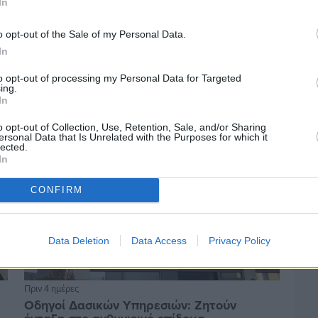
In
Πριν 4 ημέρες
o opt-out of the Sale of my Personal Data.
Αδειάζουν τα νησιά – Το δημογραφικό στο
In
«κόκκινο»
to opt-out of processing my Personal Data for Targeted
ing.
In
o opt-out of Collection, Use, Retention, Sale, and/or Sharing
ersonal Data that Is Unrelated with the Purposes for which it
lected.
In
CONFIRM
Data Deletion
Data Access
Privacy Policy
Πριν 4 ημέρες
Οδηγοί Δασικών Υπηρεσιών: Ζητούν