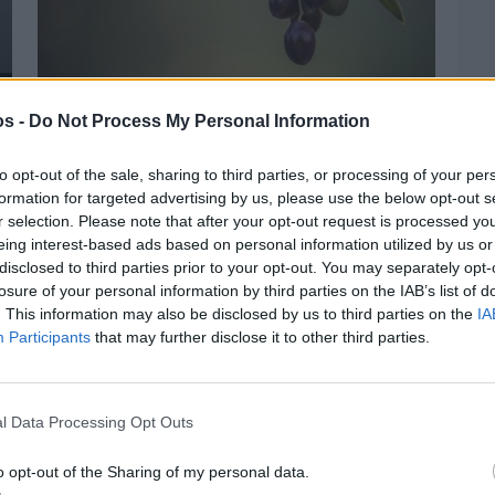
os -
Do Not Process My Personal Information
Πριν 4 ημέρες
Ελαιοκομικό Μητρώο: Ξεκινά η
προετοιμασία των ελαιοπαραγωγών στη
to opt-out of the sale, sharing to third parties, or processing of your per
Χίο
formation for targeted advertising by us, please use the below opt-out s
r selection. Please note that after your opt-out request is processed y
eing interest-based ads based on personal information utilized by us or
disclosed to third parties prior to your opt-out. You may separately opt-
losure of your personal information by third parties on the IAB’s list of
. This information may also be disclosed by us to third parties on the
IA
Participants
that may further disclose it to other third parties.
l Data Processing Opt Outs
o opt-out of the Sharing of my personal data.