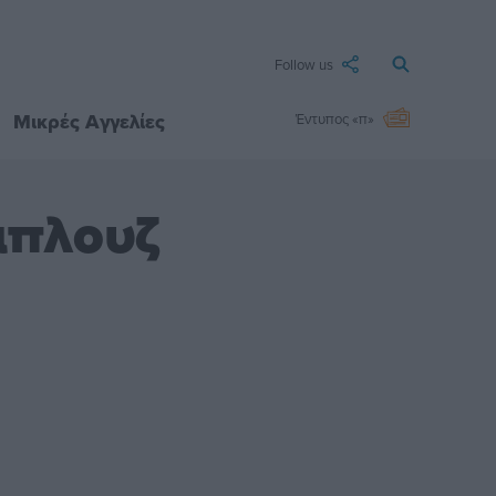
Follow us
Μικρές Αγγελίες
Έντυπος «π»
μπλουζ