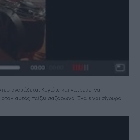
ντεο ονομάζεται Κογιότε και λατρεύει να
 όταν αυτός παίζει σαξόφωνο. Ένα είναι σίγουρο: