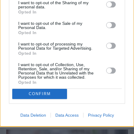
ομάδα του «Πολίτη»
I want to opt-out of the Sharing of my
personal data.
Opted In
I want to opt-out of the Sale of my
Personal Data.
Opted In
I want to opt-out of processing my
Personal Data for Targeted Advertising.
Opted In
I want to opt-out of Collection, Use,
Retention, Sale, and/or Sharing of my
Personal Data that Is Unrelated with the
Purposes for which it was collected.
Opted In
CONFIRM
Πριν 9 ημέρες
Τρίτος στη σφαιροβολία στη διεθνή συνάντηση
Data Deletion
Data Access
Privacy Policy
Ελλάδας–Κύπρου Κ18 ο Δημήτρης Τέλλιος