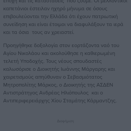
εποχή και τις καταστάσεις που ζούμε. Οι μελλοντικοί
καπετάνιοι έστειλαν ηχηρό μήνυμα σε όσους
επιβουλεύονται την Ελλάδα ότι έχουν πατριωτική
συνείδηση και είναι έτοιμοι να διαφυλάξουν τα ιερά
και τα όσια τους αν χρειαστεί.
Προηγήθηκε δοξολογία στον εορτάζοντα ναό του
Αγίου Νικολάου και ακολούθησε η καθιερωμένη
τελετή Υποδοχής. Τους νέους σπουδαστές
καλωσόρισε ο Διοικητής Ιωάννης Μάργαρης και
χαιρετισμούς απηύθυναν ο Σεβασμιότατος
Μητροπολίτης Μάρκος, ο Διοικητής της ΑΣΔΕΝ
Αντιστράτηγος Ανδρέας Ηλιόπουλος και ο
Αντιπεριφερειάρχης Χίου Σταμάτης Κάρμαντζης.
Διαφήμιση