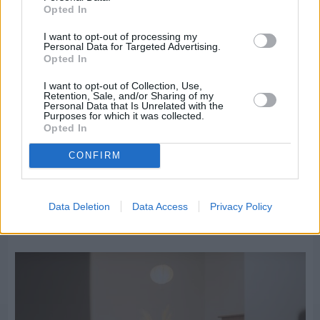
Opted In
I want to opt-out of processing my
Personal Data for Targeted Advertising.
Opted In
I want to opt-out of Collection, Use,
Retention, Sale, and/or Sharing of my
Personal Data that Is Unrelated with the
Purposes for which it was collected.
Opted In
CONFIRM
Πριν 12 ημέρες
Data Deletion
Data Access
Privacy Policy
Η Des Art Gallery υποδέχθηκε τη νέα έκθεση της
Δέσποινας Σταθάκη