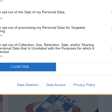
In
o opt-out of the Sale of my Personal Data.
In
to opt-out of processing my Personal Data for Targeted
ing.
In
o opt-out of Collection, Use, Retention, Sale, and/or Sharing
ersonal Data that Is Unrelated with the Purposes for which it
lected.
In
Πριν 4 ημέρες
Ο καιρός στη Χίο, σήμερα 3 Αυγούστου
CONFIRM
2026
Data Deletion
Data Access
Privacy Policy