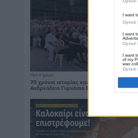
Opted 
I want t
Opted 
I want 
Advertis
Opted 
I want t
of my P
was col
Opted 
Πριν 4 ημέρες
70 χρόνια ιστορίας και συγκίνησης για το
Ανδρεάδειο Γυμνάσιο Βροντάδου