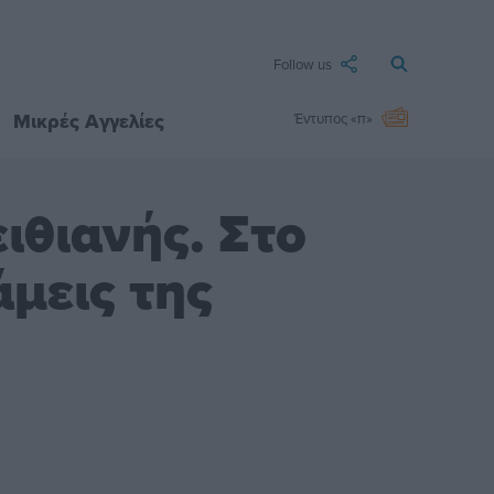
Follow us
Μικρές Αγγελίες
Έντυπος «π»
ιθιανής. Στο
μεις της