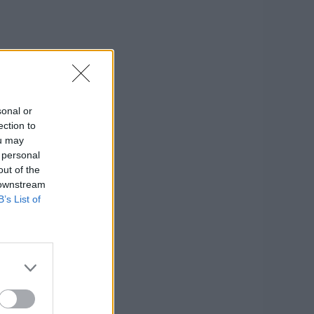
sonal or
ection to
ou may
 personal
out of the
 downstream
B’s List of