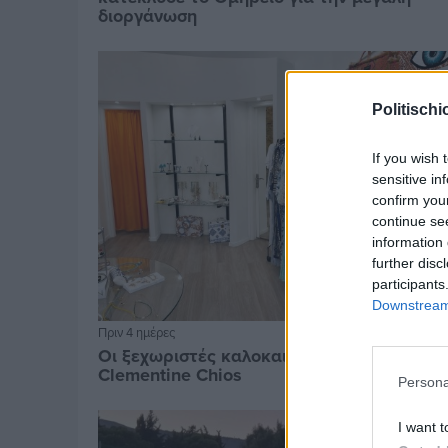
διοργάνωση
Politischi
If you wish 
sensitive in
confirm you
continue se
information 
further disc
participants
Downstream 
Πριν 4 ημέρες
Οι ξεχωριστές καλοκαιρινές προτάσεις το
Clementine Chios
Persona
I want t