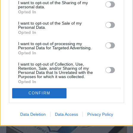
I want to opt-out of the Sharing of my
personal data.
Opted In
I want to opt-out of the Sale of my
Personal Data.
Opted In
I want to opt-out of processing my
Personal Data for Targeted Advertising.
Opted In
Πριν 9 ημέρες
Μία μικρή αλλά αναγκαία ανάπαυλα για την
I want to opt-out of Collection, Use,
ομάδα του «Πολίτη»
Retention, Sale, and/or Sharing of my
Personal Data that Is Unrelated with the
Purposes for which it was collected.
Opted In
CONFIRM
Data Deletion
Data Access
Privacy Policy