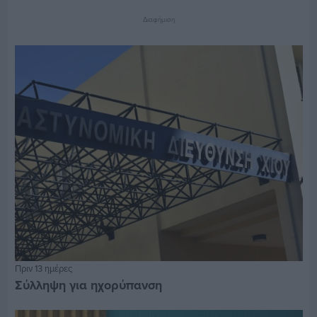
Διαφήμιση
Πριν 13 ημέρες
Σύλληψη για ηχορύπανση