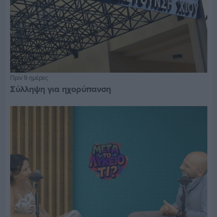
Πριν 9 ημέρες
Σύλληψη για ηχορύπανση