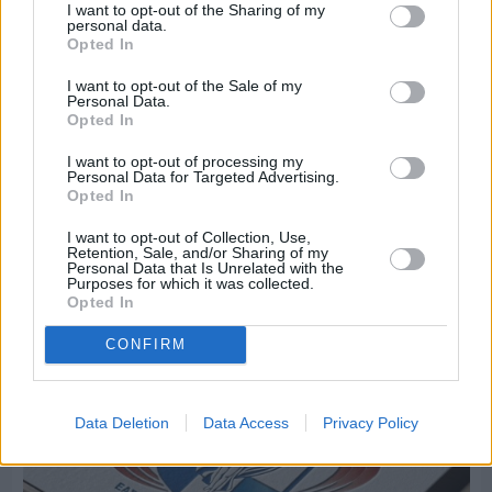
I want to opt-out of the Sharing of my
personal data.
Opted In
I want to opt-out of the Sale of my
Personal Data.
Opted In
I want to opt-out of processing my
Personal Data for Targeted Advertising.
Opted In
Πριν 5 ημέρες
I want to opt-out of Collection, Use,
Μία μικρή αλλά αναγκαία ανάπαυλα για την
Retention, Sale, and/or Sharing of my
Personal Data that Is Unrelated with the
ομάδα του «Πολίτη»
Purposes for which it was collected.
Opted In
CONFIRM
Data Deletion
Data Access
Privacy Policy