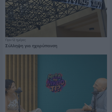
Πριν 12 ημέρες
Σύλληψη για ηχορύπανση