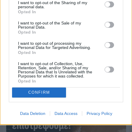
I want to opt-out of the Sharing of my
personal data.
Opted In
I want to opt-out of the Sale of my
Personal Data.
Opted In
I want to opt-out of processing my
Personal Data for Targeted Advertising.
Opted In
Πριν 5 ημέρες
I want to opt-out of Collection, Use,
Retention, Sale, and/or Sharing of my
Ο καιρός στη Χίο, σήμερα 3 Αυγούστου 2026
Personal Data that Is Unrelated with the
Purposes for which it was collected.
Opted In
Διαφήμιση
CONFIRM
Data Deletion
Data Access
Privacy Policy