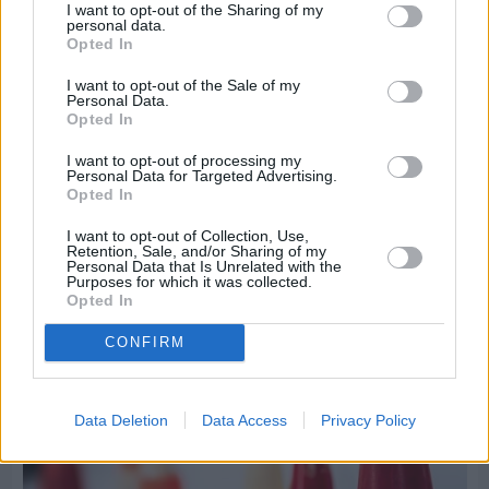
I want to opt-out of the Sharing of my
personal data.
Opted In
I want to opt-out of the Sale of my
Personal Data.
Opted In
I want to opt-out of processing my
Personal Data for Targeted Advertising.
Πριν 6 ημέρες
Opted In
Τρίτος στη σφαιροβολία στη διεθνή συνάντηση
Ελλάδας–Κύπρου Κ18 ο Δημήτρης Τέλλιος
I want to opt-out of Collection, Use,
Retention, Sale, and/or Sharing of my
Personal Data that Is Unrelated with the
Purposes for which it was collected.
Opted In
CONFIRM
Data Deletion
Data Access
Privacy Policy