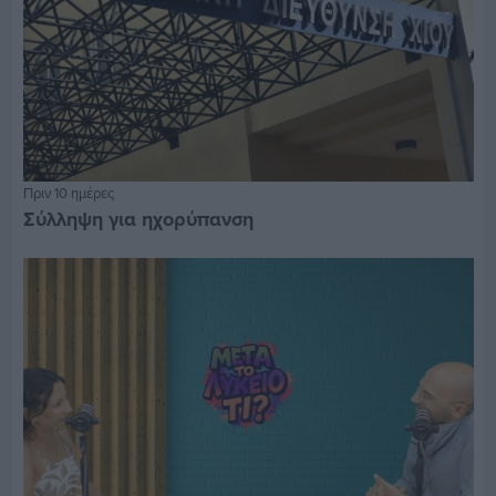
Πριν 10 ημέρες
Σύλληψη για ηχορύπανση