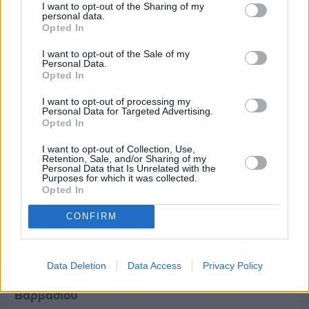
I want to opt-out of the Sharing of my
Τρίτος στη σφαιροβολία στη διεθνή συνάντηση
personal data.
Ελλάδας–Κύπρου Κ18 ο Δημήτρης Τέλλιος
Opted In
I want to opt-out of the Sale of my
Personal Data.
Opted In
I want to opt-out of processing my
Personal Data for Targeted Advertising.
Opted In
I want to opt-out of Collection, Use,
Retention, Sale, and/or Sharing of my
Personal Data that Is Unrelated with the
Purposes for which it was collected.
Opted In
CONFIRM
Πριν 7 ημέρες
Data Deletion
Data Access
Privacy Policy
Εργασίες ασφαλτόστρωσης σε τρεις οδούς του
Βαρβασίου