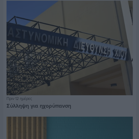
Πριν 12 ημέρες
Σύλληψη για ηχορύπανση