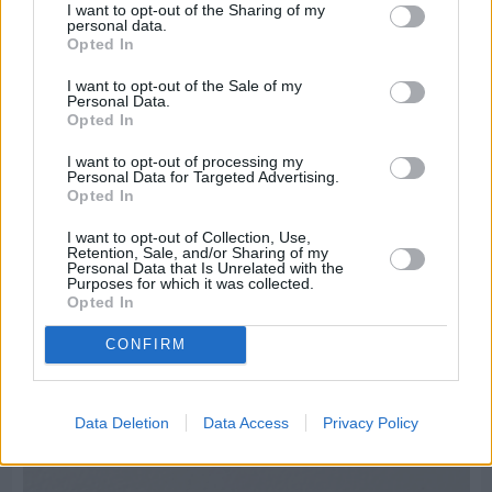
I want to opt-out of the Sharing of my
personal data.
Opted In
I want to opt-out of the Sale of my
Personal Data.
Opted In
I want to opt-out of processing my
Personal Data for Targeted Advertising.
Opted In
I want to opt-out of Collection, Use,
Retention, Sale, and/or Sharing of my
Personal Data that Is Unrelated with the
Purposes for which it was collected.
Opted In
CONFIRM
Πριν 6 ημέρες
Μία μικρή αλλά αναγκαία ανάπαυλα για την
ομάδα του «Πολίτη»
Data Deletion
Data Access
Privacy Policy