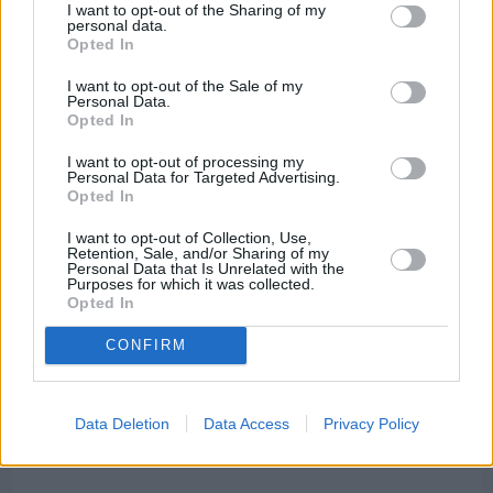
Εργασίες ασφαλτόστρωσης σε τρεις οδούς του
I want to opt-out of the Sharing of my
Βαρβασίου
personal data.
Opted In
I want to opt-out of the Sale of my
Personal Data.
Opted In
I want to opt-out of processing my
Personal Data for Targeted Advertising.
Opted In
I want to opt-out of Collection, Use,
Retention, Sale, and/or Sharing of my
Personal Data that Is Unrelated with the
Purposes for which it was collected.
Opted In
CONFIRM
Πριν 6 ημέρες
Data Deletion
Data Access
Privacy Policy
Διακοπές ρεύματος: Συνασπισμό των
επιχειρήσεων προτείνει το Επιμελητήριο