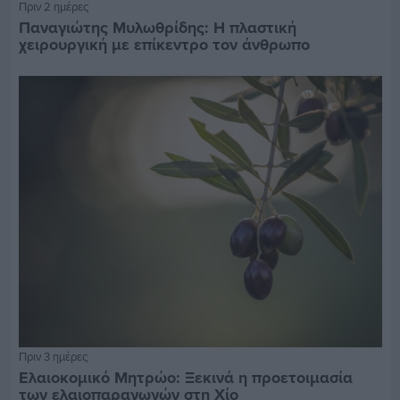
Πριν 2 ημέρες
Παναγιώτης Μυλωθρίδης: Η πλαστική
χειρουργική με επίκεντρο τον άνθρωπο
Πριν 3 ημέρες
Ελαιοκομικό Μητρώο: Ξεκινά η προετοιμασία
των ελαιοπαραγωγών στη Χίο