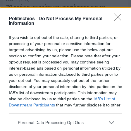
70 χρόνια ιστορίας και συγκίνησης για το
Ανδρεάδειο Γυμνάσιο Βροντάδου
Politischios -
Do Not Process My Personal
Information
If you wish to opt-out of the sale, sharing to third parties, or
processing of your personal or sensitive information for
targeted advertising by us, please use the below opt-out
section to confirm your selection. Please note that after your
opt-out request is processed you may continue seeing
interest-based ads based on personal information utilized by
us or personal information disclosed to third parties prior to
your opt-out. You may separately opt-out of the further
disclosure of your personal information by third parties on the
IAB’s list of downstream participants. This information may
also be disclosed by us to third parties on the
IAB’s List of
Downstream Participants
that may further disclose it to other
third parties.
Πριν 5 ημέρες
Ο καιρός στη Χίο, σήμερα 3 Αυγούστου 2026
Personal Data Processing Opt Outs