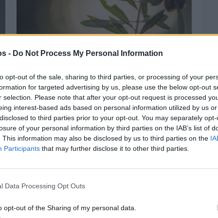
os -
Do Not Process My Personal Information
to opt-out of the sale, sharing to third parties, or processing of your per
formation for targeted advertising by us, please use the below opt-out s
r selection. Please note that after your opt-out request is processed y
eing interest-based ads based on personal information utilized by us or
Πριν 2 ημέρες
disclosed to third parties prior to your opt-out. You may separately opt-
Ελαιοκομικό Μητρώο: Ξεκινά η
losure of your personal information by third parties on the IAB’s list of
προετοιμασία των ελαιοπαραγωγών στη
. This information may also be disclosed by us to third parties on the
IA
Χίο
Participants
that may further disclose it to other third parties.
l Data Processing Opt Outs
o opt-out of the Sharing of my personal data.