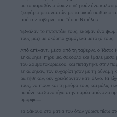
με τα καραβάνια όσων επιζητούν ένα καλύτερο
ζευγάρια μεταναστών με τα μικρά παιδάκια τ
από την ταβέρνα του Τάσου Ντούλου.
Έβγαλαν το πετσετάκι τους, έκοψαν ένα ψωμί,
τους μαζί με σκόρπια χαμόγελα μεταξύ τους.
Από απέναντι, μέσα από τη ταβέρνα ο Τάσος Ν
Σηκώθηκε, πήρε μια σακούλα και έβαλε μέσα
του Σαββατοκύριακου, και πετάχτηκε στην πα
Σηκώθηκαν, τον ευχαρίστησαν με τη δύναμη κα
ρωτήθηκαν, δεν χρειάζονταν κάτι άλλο. Τα εί
τους, να πιουν και τη μπύρα τους και μόλις τ
πεπόνι και ξαναπήγε στην παρέα απέναντι π
όμορφα....
Τα δάκρυα στα μάτια του όταν γύρισε πίσω στ