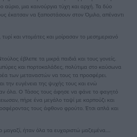
 αύριο, μια καινούργια τύχη και αρχή. Τα δύο
ους έκατσαν να ξαποστάσουν στον Όμιλο, απέναντι
 τυρί και ντομάτες και μοίρασαν το μεσημεριανό
τούλος έβλεπε τα μικρά παιδιά και τους γονείς.
 μπύρες και πορτοκαλάδες, πολύτιμα στο καύσωνα
ρέα των μεταναστών να τους τα προσφέρει.
ι την ευγένεια της ψυχής τους και ενώ
χαν όλα. Ο Τάσος τους άφησε να φάνε το φαγητό
έλειωσαν, πήρε ένα μεγάλο ταψί με καρπούζι και
ροσφέροντας τους άφθονο φρούτο. Έτσι απλά και
ο μαγαζί, ήταν όλα τα ευχαριστώ μαζεμένα....