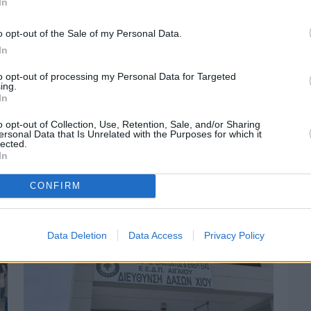
In
o opt-out of the Sale of my Personal Data.
In
to opt-out of processing my Personal Data for Targeted
ing.
In
Πριν 2 ημέρες
o opt-out of Collection, Use, Retention, Sale, and/or Sharing
Αδειάζουν τα νησιά – Το δημογραφικό στο
ersonal Data that Is Unrelated with the Purposes for which it
«κόκκινο»
lected.
In
CONFIRM
Data Deletion
Data Access
Privacy Policy