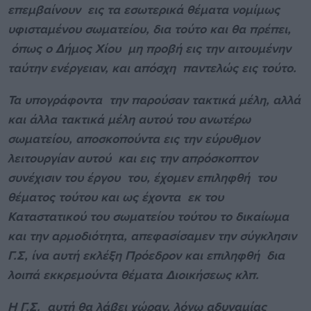
επεμβαίνουν εις τα εσωτερικά θέματα νομίμως
υφισταμένου σωματείου, δια τούτο και θα πρέπει,
όπως ο Δήμος Χίου μη προβή εις την αιτουμένην
ταύτην ενέργειαν, και απόσχη παντελώς εις τούτο.
Τα υπογράφοντα την παρούσαν τακτικά μέλη, αλλά
και άλλα τακτικά μέλη αυτού του ανωτέρω
σωματείου, αποσκοπούντα εις την εύρυθμον
λειτουργίαν αυτού και εις την απρόσκοπτον
συνέχισιν του έργου του, έχομεν επιληφθή του
θέματος τούτου και ως έχοντα εκ του
Καταστατικού του σωματείου τούτου το δικαίωμα
και την αρμοδιότητα, απεφασίσαμεν την σύγκλησιν
Γ.Σ, ίνα αυτή εκλέξη Πρόεδρον και επιληφθή δια
λοιπά εκκρεμούντα θέματα Διοικήσεως κλπ.
Η Γ.Σ. αυτή θα λάβει χώραν, λόγω αδυναμίας