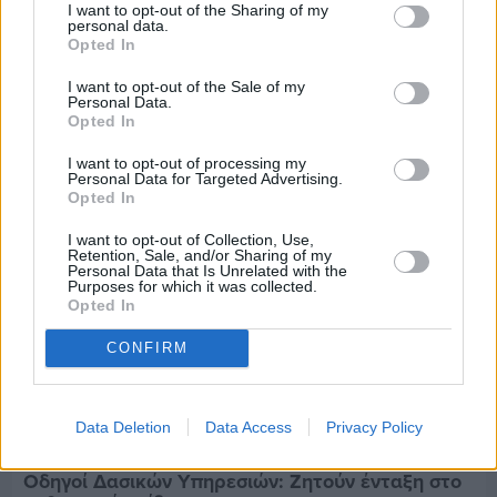
I want to opt-out of the Sharing of my
CHIOS FORUM: CHOICES- Πλήθος κόσμου
personal data.
κατέκλυσε το Ομήρειο για την μεγάλη
Opted In
διοργάνωση
I want to opt-out of the Sale of my
Personal Data.
Opted In
I want to opt-out of processing my
Personal Data for Targeted Advertising.
Opted In
I want to opt-out of Collection, Use,
Retention, Sale, and/or Sharing of my
Personal Data that Is Unrelated with the
Purposes for which it was collected.
Opted In
CONFIRM
Data Deletion
Data Access
Privacy Policy
Πριν 4 ημέρες
Οδηγοί Δασικών Υπηρεσιών: Ζητούν ένταξη στο