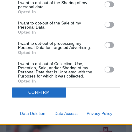
I want to opt-out of the Sharing of my
personal data.
Opted In
I want to opt-out of the Sale of my
Personal Data.
Opted In
I want to opt-out of processing my
Personal Data for Targeted Advertising.
Opted In
I want to opt-out of Collection, Use,
Retention, Sale, and/or Sharing of my
Personal Data that Is Unrelated with the
Purposes for which it was collected.
Πριν 9 ημέρες
Opted In
Τρίτος στη σφαιροβολία στη διεθνή συνάντηση
Ελλάδας–Κύπρου Κ18 ο Δημήτρης Τέλλιος
CONFIRM
Data Deletion
Data Access
Privacy Policy