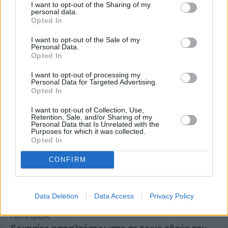
I want to opt-out of the Sharing of my
personal data.
Πριν 8 ημέρες
Opted In
Τρίτος στη σφαιροβολία στη διεθνή συνάντηση
Ελλάδας–Κύπρου Κ18 ο Δημήτρης Τέλλιος
I want to opt-out of the Sale of my
Personal Data.
Opted In
I want to opt-out of processing my
Personal Data for Targeted Advertising.
Opted In
I want to opt-out of Collection, Use,
Retention, Sale, and/or Sharing of my
Personal Data that Is Unrelated with the
Purposes for which it was collected.
Opted In
CONFIRM
Data Deletion
Data Access
Privacy Policy
Πριν 8 ημέρες
Εργασίες ασφαλτόστρωσης σε τρεις οδούς του